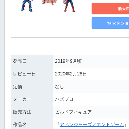
楽天
Yahoo!
発売日
2019年9月頃
レビュー日
2020年2月28日
定価
なし
メーカー
ハズブロ
販売方法
ビルドフィギュア
作品名
『
アベンジャーズ／エンドゲーム
』