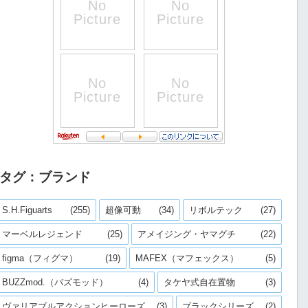
タグ：ブランド
S.H.Figuarts
(255)
超像可動
(34)
リボルテック
(27)
マーベルレジェンド
(25)
アメイジング・ヤマグチ
(22)
figma（フィグマ）
(19)
MAFEX（マフェックス）
(5)
BUZZmod.（バズモッド）
(4)
タケヤ式自在置物
(3)
ヴァリアブルアクションヒーローズ
(3)
ブラックシリーズ
(2)