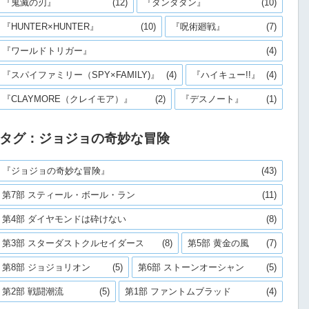
『鬼滅の刃』
(12)
『ダンダダン』
(10)
『HUNTER×HUNTER』
(10)
『呪術廻戦』
(7)
『ワールドトリガー』
(4)
『スパイファミリー（SPY×FAMILY)』
(4)
『ハイキュー!!』
(4)
『CLAYMORE（クレイモア）』
(2)
『デスノート』
(1)
タグ：ジョジョの奇妙な冒険
『ジョジョの奇妙な冒険』
(43)
第7部 スティール・ボール・ラン
(11)
第4部 ダイヤモンドは砕けない
(8)
第3部 スターダストクルセイダース
(8)
第5部 黄金の風
(7)
第8部 ジョジョリオン
(5)
第6部 ストーンオーシャン
(5)
第2部 戦闘潮流
(5)
第1部 ファントムブラッド
(4)