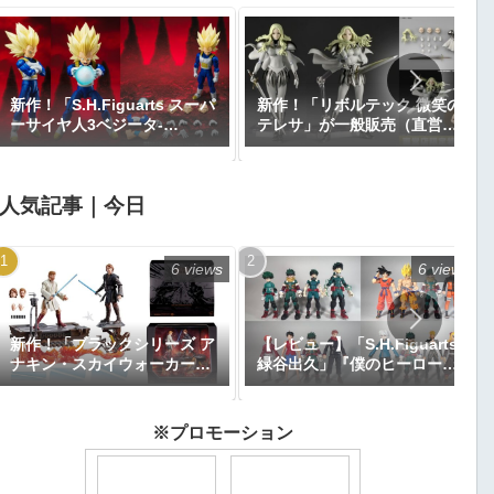
新作！「S.H.Figuarts スーパ
新作！「リボルテック 微笑の
ーサイヤ人3ベジータ-
テレサ」が一般販売（直営店
DAIMA-」がプレミアムバン
限定特典あり）で登場！
ダイで予約開始！『ドラゴン
『CLAYMORE』｜定価9,900
ボールDAIMA』｜定価8,800
円｜発売日2026年11月予定
人気記事｜今日
円｜発売日2027年1月予定
6 views
6 views
新作！「ブラックシリーズ ア
【レビュー】「S.H.Figuarts
ナキン・スカイウォーカー＆
緑谷出久」『僕のヒーローア
オビ＝ワン・ケノービ プレミ
カデミア』
アムコレクション」が
【Amazon.co.jp限定】で予
※プロモーション
約開始｜価格26,616円、発売
日2025年9月予定『エピソー
ド3／シスの復讐』