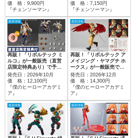
｜発売日2026年10月予定
｜発売日2026年10月予定
価 格：9,900円
価 格：7,150円
『チェンソーマン』
『チェンソーマン』
最新情報
最新情報
再販！「リボルテック ミ
再販！「リボルテック ア
ルコ」が一般販売（直営
メイジング・ヤマグチ ホ
店限定特典あり）で予約
ークス」が一般販売で予
開始！『僕のヒーローア
約開始！『僕のヒーロー
発売日：2026年10月
発売日：2026年12月
カデミア』｜定価12,100
アカデミア』｜定価
価 格：12,100円
価 格：14,300円
円｜発売日2026年10月予
14,300円｜発売日2026年
『僕のヒーローアカデミ
『僕のヒーローアカデミ
定
12月予定
ア』
ア』
最新情報
最新情報