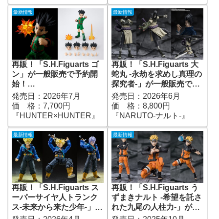
グダム』｜定価16,800円
｜発売日2026年10月予定
最新情報
最新情報
再販！「S.H.Figuarts ゴ
再販！「S.H.Figuarts 大
ン」が一般販売で予約開
蛇丸 -永劫を求めし真理の
始！
探究者-」が一般販売で予
『HUNTER×HUNTER』
約開始！『NARUTO-ナル
発売日：2026年7月
発売日：2026年6月
｜定価7,700円｜発売日
ト-』｜定価8,800円｜発
価 格：7,700円
価 格：8,800円
2026年7月予定
売日2026年06月予定
『HUNTER×HUNTER』
『NARUTO-ナルト-』
最新情報
最新情報
再販！「S.H.Figuarts ス
再販！「S.H.Figuarts う
ーパーサイヤ人トランク
ずまきナルト -希望を託さ
ス-未来から来た少年-」が
れた九尾の人柱力-」が一
一般販売で予約開始！
般販売で予約開始！