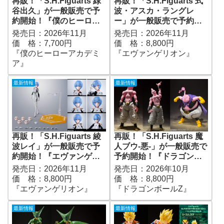
再販！「S.H.Figuarts 緑
再販！「S.H.Figuarts 式
谷出久」が一般販売で予
波・アスカ・ラングレ
約開始！『僕のヒーロー
ー」が一般販売で予約開
アカデミア』｜定価7,700
始！『エヴァンゲリオ
発売日：2026年11月
発売日：2026年11月
円｜発売日2026年11月予
ン』｜定価8,800円｜発売
価 格：7,700円
価 格：8,800円
定
日2026年11月予定
『僕のヒーローアカデミ
『エヴァンゲリオン』
ア』
最新情報
最新情報
再販！「S.H.Figuarts 綾
再販！「S.H.Figuarts 魔
波レイ」が一般販売で予
人ブウ-悪-」が一般販売で
約開始！『エヴァンゲリ
予約開始！『ドラゴンボ
オン』｜定価8,800円｜発
ールZ』｜定価8,800円｜
発売日：2026年11月
発売日：2026年10月
売日2026年11月予定
発売日2026年10月予定
価 格：8,800円
価 格：8,800円
『エヴァンゲリオン』
『ドラゴンボールZ』
最新情報
最新情報