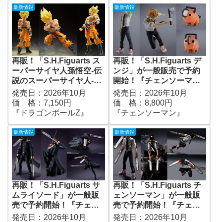
最新情報
最新情報
再販！「S.H.Figuarts ス
再販！「S.H.Figuarts デ
ーパーサイヤ人孫悟空-伝
ンジ」が一般販売で予約
説のスーパーサイヤ人-」
開始！『チェンソーマ
が一般販売で予約開始｜
ン』｜定価8,800円｜発売
発売日：2026年10月
発売日：2026年10月
定価7,150円、発売日
日2026年10月予定
価 格：7,150円
価 格：8,800円
2026年3月予定『ドラゴ
『ドラゴンボールZ』
『チェンソーマン』
ンボールZ』
最新情報
最新情報
再販！「S.H.Figuarts サ
再販！「S.H.Figuarts チ
ムライソード」が一般販
ェンソーマン」が一般販
売で予約開始！『チェン
売で予約開始！『チェン
ソーマン』｜定価9,900円
ソーマン』｜定価7,150円
発売日：2026年10月
発売日：2026年10月