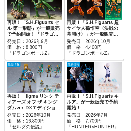
再販！「S.H.Figuarts セ
再販！「S.H.Figuarts 超
ル 第一形態」が一般販売
サイヤ人孫悟空〈決戦の
で予約開始！『ドラゴン
幕開け〉」が一般販売で
ボールZ』｜定価8,800円
予約開始！『ドラゴンボ
発売日：2026年9月
発売日：2026年10月
｜発売日2026年9月予定
ールZ』｜定価4,400円｜
価 格：8,800円
価 格：4,400円
発売日2026年10月予定
『ドラゴンボールZ』
『ドラゴンボールZ』
最新情報
最新情報
再販！「figma リンク テ
再販！「S.H.Figuarts キ
ィアーズ オブ ザ キング
ルア」が一般販売で予約
ダムver. DXエディショ
開始！
ン」が販路限定販売で予
『HUNTER×HUNTER』
発売日：2026年10月
発売日：2026年7月
約開始！『ゼルダの伝説
｜定価7,700円｜発売日
価 格：16,800円
価 格：7,700円
ティアーズ オブ ザ キン
2026年7月予定
『ゼルダの伝説』
『HUNTER×HUNTER』