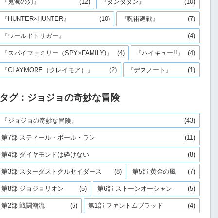
『鬼滅の刃』
(12)
『ダンダダン』
(10)
『HUNTER×HUNTER』
(10)
『呪術廻戦』
(7)
『ワールドトリガー』
(4)
『スパイファミリー（SPY×FAMILY)』
(4)
『ハイキュー!!』
(4)
『CLAYMORE（クレイモア）』
(2)
『デスノート』
(1)
タグ：ジョジョの奇妙な冒険
『ジョジョの奇妙な冒険』
(43)
第7部 スティール・ボール・ラン
(11)
第4部 ダイヤモンドは砕けない
(8)
第3部 スターダストクルセイダース
(8)
第5部 黄金の風
(7)
第8部 ジョジョリオン
(5)
第6部 ストーンオーシャン
(5)
第2部 戦闘潮流
(5)
第1部 ファントムブラッド
(4)