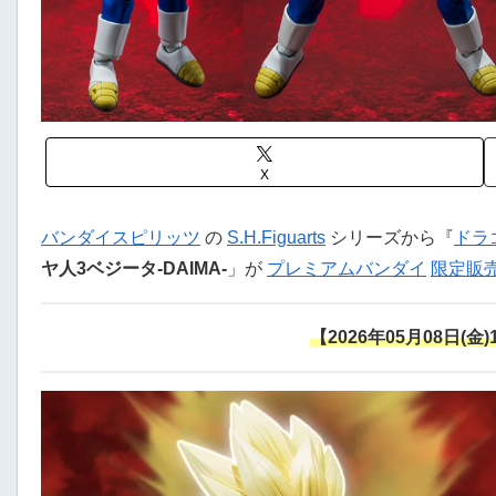
X
バンダイスピリッツ
の
S.H.Figuarts
シリーズから『
ドラ
ヤ人3ベジータ-DAIMA-
」が
プレミアムバンダイ
限定販
【2026年05月08日(金