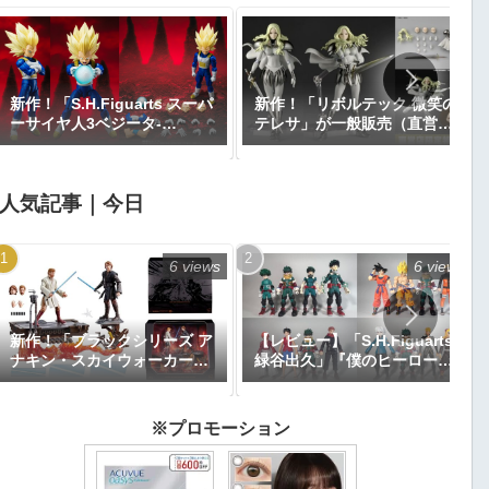
新作！「S.H.Figuarts スーパ
新作！「リボルテック 微笑の
ーサイヤ人3ベジータ-
テレサ」が一般販売（直営店
DAIMA-」がプレミアムバン
限定特典あり）で登場！
ダイで予約開始！『ドラゴン
『CLAYMORE』｜定価9,900
ボールDAIMA』｜定価8,800
円｜発売日2026年11月予定
人気記事｜今日
円｜発売日2027年1月予定
6 views
6 views
新作！「ブラックシリーズ ア
【レビュー】「S.H.Figuarts
ナキン・スカイウォーカー＆
緑谷出久」『僕のヒーローア
オビ＝ワン・ケノービ プレミ
カデミア』
アムコレクション」が
【Amazon.co.jp限定】で予
※プロモーション
約開始｜価格26,616円、発売
日2025年9月予定『エピソー
ド3／シスの復讐』