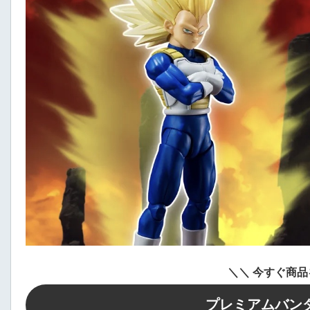
＼
＼
今すぐ商品
プレミアムバン