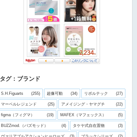
タグ：ブランド
S.H.Figuarts
(255)
超像可動
(34)
リボルテック
(27)
マーベルレジェンド
(25)
アメイジング・ヤマグチ
(22)
figma（フィグマ）
(19)
MAFEX（マフェックス）
(5)
BUZZmod.（バズモッド）
(4)
タケヤ式自在置物
(3)
ヴァリアブルアクションヒーローズ
(3)
ブラックシリーズ
(2)