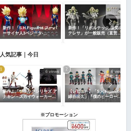
新作！「S.H.Figuarts スーパ
新作！「リボルテック 微笑の
ーサイヤ人3ベジータ-
テレサ」が一般販売（直営店
DAIMA-」がプレミアムバン
限定特典あり）で登場！
ダイで予約開始！『ドラゴン
『CLAYMORE』｜定価9,900
ボールDAIMA』｜定価8,800
円｜発売日2026年11月予定
人気記事｜今日
円｜発売日2027年1月予定
6 views
6 views
新作！「ブラックシリーズ ア
【レビュー】「S.H.Figuarts
ナキン・スカイウォーカー＆
緑谷出久」『僕のヒーローア
オビ＝ワン・ケノービ プレミ
カデミア』
アムコレクション」が
【Amazon.co.jp限定】で予
※プロモーション
約開始｜価格26,616円、発売
日2025年9月予定『エピソー
ド3／シスの復讐』