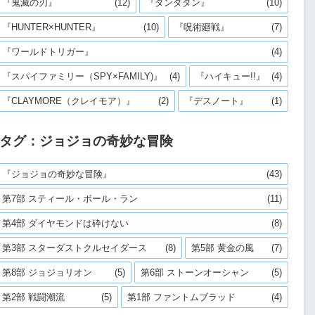
『鬼滅の刃』
(12)
『ダンダダン』
(10)
『HUNTER×HUNTER』
(10)
『呪術廻戦』
(7)
『ワールドトリガー』
(4)
『スパイファミリー（SPY×FAMILY)』
(4)
『ハイキュー!!』
(4)
『CLAYMORE（クレイモア）』
(2)
『デスノート』
(1)
タグ：ジョジョの奇妙な冒険
『ジョジョの奇妙な冒険』
(43)
第7部 スティール・ボール・ラン
(11)
第4部 ダイヤモンドは砕けない
(8)
第3部 スターダストクルセイダース
(8)
第5部 黄金の風
(7)
第8部 ジョジョリオン
(5)
第6部 ストーンオーシャン
(5)
第2部 戦闘潮流
(5)
第1部 ファントムブラッド
(4)