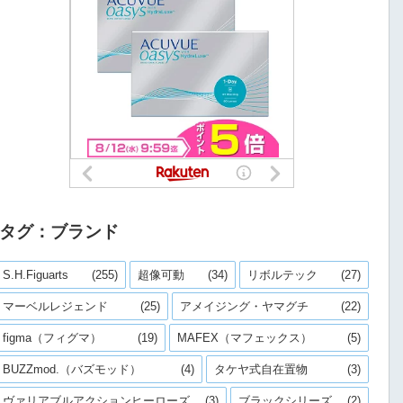
タグ：ブランド
S.H.Figuarts
(255)
超像可動
(34)
リボルテック
(27)
マーベルレジェンド
(25)
アメイジング・ヤマグチ
(22)
figma（フィグマ）
(19)
MAFEX（マフェックス）
(5)
BUZZmod.（バズモッド）
(4)
タケヤ式自在置物
(3)
ヴァリアブルアクションヒーローズ
(3)
ブラックシリーズ
(2)