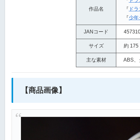
『
ドラ
作品名
『
ドラ
『
少年
JANコード
457310
サイズ
約 175
主な素材
ABS、
【商品画像】