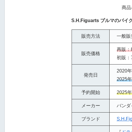
商品
S.H.Figuarts
ブルマのバイク-
販売方法
一般販
再販：8
販売価格
初販：7
2020年
発売日
2025
予約開始
2025年
メーカー
バンダ
ブランド
S.H.Fig