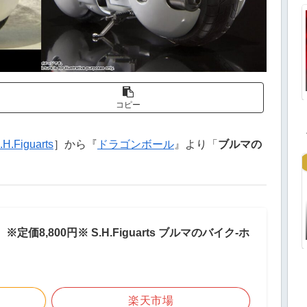
コピー
.H.Figuarts
］から『
ドラゴンボール
』より「
ブルマの
！
定価8,800円※ S.H.Figuarts ブルマのバイク-ホ
楽天市場