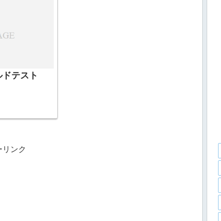
妙な冒険 第7部 スティール・
ボール・ラン』
ルドテスト
ーリンク