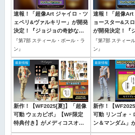
速報！「超像Art ジャイロ・ツ
速報！「超像Art
ェペリ&ヴァルキリー」が開発
ョースター&ス
決定！『ジョジョの奇妙な冒
が開発決定！『
険 第7部 スティール・ボー
妙な冒険 第7部
『第7部 スティール・ボール・ラ
『第7部 スティー
ル・ラン』
ボール・ラン』
ン』
ン』
最新情報
最新情報
新作！【WF2025[夏]】「超像
新作！【WF202
可動 ウェカピポ」【WF限定
可動 リンゴォ・
特典付き】がメディコスオン
ン＆マンダム」
ラインで先行抽選販売開始！
オンラインで先