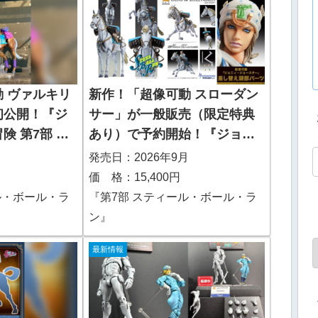
 ヴァルキリ
新作！「超像可動 スローダン
初公開！『ジ
サー」が一般販売（限定特典
険 第7部 ス
あり）で予約開始！『ジョジ
ル・ラン』
ョの奇妙な冒険 第7部 スティ
月
発売日：2026年9月
ール・ボール・ラン』｜定価
価 格：15,400円
15,400円｜発売日2026年9月
ル・ボール・ラ
『第7部 スティール・ボール・ラ
予定
ン』
最新情報