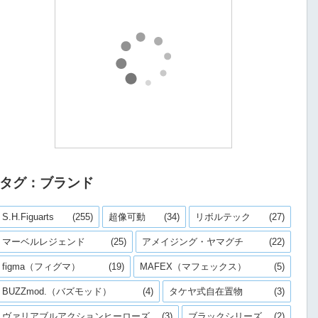
タグ：ブランド
S.H.Figuarts
(255)
超像可動
(34)
リボルテック
(27)
マーベルレジェンド
(25)
アメイジング・ヤマグチ
(22)
figma（フィグマ）
(19)
MAFEX（マフェックス）
(5)
BUZZmod.（バズモッド）
(4)
タケヤ式自在置物
(3)
ヴァリアブルアクションヒーローズ
(3)
ブラックシリーズ
(2)