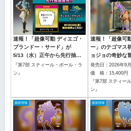
速報！「超像可動 ディエゴ・
速報！「超像可動
ブランドー・サード」が
ー」のテゴマス
5/13（水）正午から先行抽選
ョジョの奇妙な冒
販売開始！『ジョジョの奇妙
ティール・ボー
『第7部 スティール・ボール・ラ
発売日：2026年9
な冒険 第7部 スティール・ボ
ン』
価 格：15,400円
ール・ラン』
『第7部 スティー
ン』
最新情報
最新情報