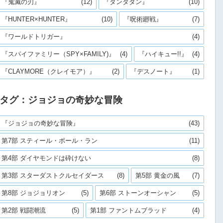
『鬼滅の刃』
(12)
『ダンダダン』
(10)
『HUNTER×HUNTER』
(10)
『呪術廻戦』
(7)
『ワールドトリガー』
(4)
『スパイファミリー（SPY×FAMILY)』
(4)
『ハイキュー!!』
(4)
『CLAYMORE（クレイモア）』
(2)
『デスノート』
(1)
タグ：ジョジョの奇妙な冒険
『ジョジョの奇妙な冒険』
(43)
第7部 スティール・ボール・ラン
(11)
第4部 ダイヤモンドは砕けない
(8)
第3部 スターダストクルセイダース
(8)
第5部 黄金の風
(7)
第8部 ジョジョリオン
(5)
第6部 ストーンオーシャン
(5)
第2部 戦闘潮流
(5)
第1部 ファントムブラッド
(4)