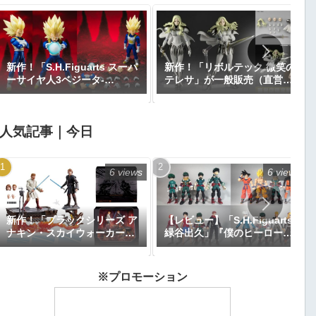
新作！「S.H.Figuarts スーパ
新作！「リボルテック 微笑の
ーサイヤ人3ベジータ-
テレサ」が一般販売（直営店
DAIMA-」がプレミアムバン
限定特典あり）で登場！
ダイで予約開始！『ドラゴン
『CLAYMORE』｜定価9,900
ボールDAIMA』｜定価8,800
円｜発売日2026年11月予定
人気記事｜今日
円｜発売日2027年1月予定
6 views
6 views
新作！「ブラックシリーズ ア
【レビュー】「S.H.Figuarts
ナキン・スカイウォーカー＆
緑谷出久」『僕のヒーローア
オビ＝ワン・ケノービ プレミ
カデミア』
アムコレクション」が
【Amazon.co.jp限定】で予
※プロモーション
約開始｜価格26,616円、発売
日2025年9月予定『エピソー
ド3／シスの復讐』