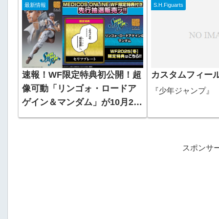
最新情報
S.H.Figuarts
『ジョジョの奇妙な冒険 7部-
始！
スティールボールラン-』
速報！WF限定特典初公開！超
カスタムフィー
像可動「リンゴォ・ロードア
『少年ジャンプ』
ゲイン＆マンダム」が10月25
日から予約開始！
スポンサ