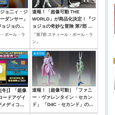
 ジョ二ィ・ジ
速報！「超像可動 THE
ローダンサー」
WORLD」が商品化決定！『ジ
ジョジョの奇
ョジョの奇妙な冒険 第7部 ス
 スティール・
ティール・ボール・ラン』
ル・ボール・ラ
『第7部 スティール・ボール・ラ
ン』
最新情報
速報！［超像可動］「ファニ
5[冬]】「超像
ー・ヴァレンタイン・セカン
ロードアゲイ
ド」 「D4C・セカンド」のテ
がメディコス
ゴマス公開！『ジョジョの奇
行抽選販売開