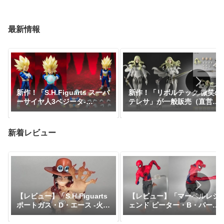
最新情報
新作！「S.H.Figuarts スーパ
新作！「リボルテック 微笑の
ーサイヤ人3ベジータ-
テレサ」が一般販売（直営店
DAIMA-」がプレミアムバン
限定特典あり）で登場！
ダイで予約開始！『ドラゴン
『CLAYMORE』｜定価9,900
ボールDAIMA』｜定価8,800
円｜発売日2026年11月予定
新着レビュー
円｜発売日2027年1月予定
【レビュー】「マーベルレジ
【レビュー】「S.H.Figuarts
ェンド ピーター・B・パーカ
ポートガス・D・エース -火
ー」『スパイダーマン：アク
拳-」『ワンピース』
ロス・ザ・スパイダーバー