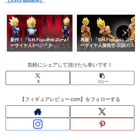
［S.H.Figuarts］
新作！「S.H.Figuarts スーパ
再販！「S.H.Figuarts スーパ
ーサイヤ人3ベジータ-
ーサイヤ人孫悟空-伝説のスー
DAIMA-」がプレミアムバン
パーサイヤ人-」が一般販売で
ダイで予約開始！『ドラゴン
予約開始｜定価7,150円、発
ボールDAIMA』｜定価8,800
売日2026年3月予定『ドラゴ
気軽にシェアして頂けたら幸いです！
円｜発売日2027年1月予定
ンボールZ』
X
コピー
【フィギュアレビュー.com】をフォローする