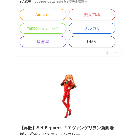
¥7,806
（2026/06/23 19:58時点 | 楽天市場調べ）
Amazon
楽天市場
メルカリ
Yahooショッピング
駿河屋
DMM
ポチップ
【再販】S.H.Figuarts 『ヱヴァンゲリヲン新劇場
版』 式波・アスカ・ラングレー