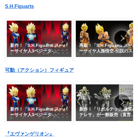
S.H.Figuarts
新作！「S.H.Figuarts スーパ
再販！「S.H.Figuarts スーパ
ーサイヤ人3ベジータ-
ーサイヤ人孫悟空-伝説のスー
DAIMA-」がプレミアムバン
パーサイヤ人-」が一般販売で
ダイで予約開始！『ドラゴン
予約開始｜定価7,150円、発
ボールDAIMA』｜定価8,800
売日2026年3月予定『ドラゴ
可動（アクション）フィギュア
円｜発売日2027年1月予定
ンボールZ』
新作！「S.H.Figuarts スーパ
新作！「リボルテック 微笑の
ーサイヤ人3ベジータ-
テレサ」が一般販売（直営店
DAIMA-」がプレミアムバン
限定特典あり）で登場！
ダイで予約開始！『ドラゴン
『CLAYMORE』｜定価9,900
ボールDAIMA』｜定価8,800
円｜発売日2026年11月予定
『エヴァンゲリオン』
円｜発売日2027年1月予定