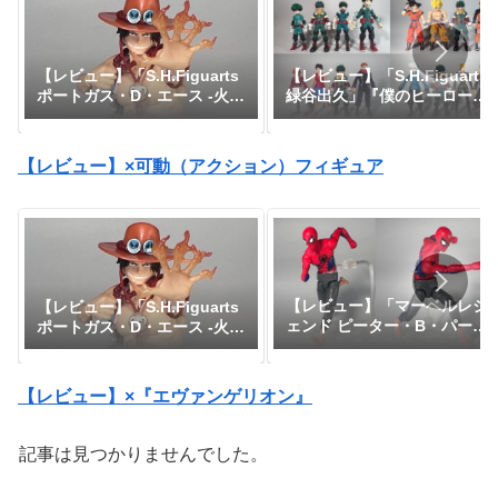
【レビュー】「S.H.Figuarts
【レビュー】「S.H.Figuarts
緑谷出久」『僕のヒーローア
ポートガス・D・エース -火
カデミア』
拳-」『ワンピース』
【レビュー】×可動（アクション）フィギュア
【レビュー】「マーベルレジ
【レビュー】「S.H.Figuarts
ェンド ピーター・B・パーカ
ポートガス・D・エース -火
ー」『スパイダーマン：アク
拳-」『ワンピース』
ロス・ザ・スパイダーバー
ス』
【レビュー】×『エヴァンゲリオン』
記事は見つかりませんでした。