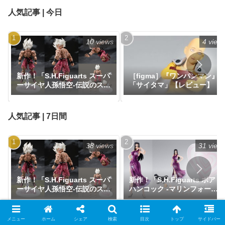
ス』
人気記事 | 今日
10 views
4 view
新作！「S.H.Figuarts スーパ
［figma］『ワンパンマン』
ーサイヤ人孫悟空-伝説のスー
「サイタマ」【レビュー】
パーサイヤ人--ゲンキダマツ
リEdition-」がプレミアムバ
ンダイにて抽選販売で登場！
人気記事 | 7日間
『ドラゴンボール』｜定価
8,800円｜発売日2026年10月
予定
38 views
31 view
新作！「S.H.Figuarts スーパ
新作！「S.H.Figuarts ボア・
ーサイヤ人孫悟空-伝説のスー
ハンコック -マリンフォード
パーサイヤ人--ゲンキダマツ
頂上決戦-」が一般販売で予約
リEdition-」がプレミアムバ
開始！『ワンピース』｜定価
ンダイにて抽選販売で登場！
11,000円｜発売日2026年7月
人気記事 | 30日間
メニュー
ホーム
シェア
検索
目次
トップ
サイドバー