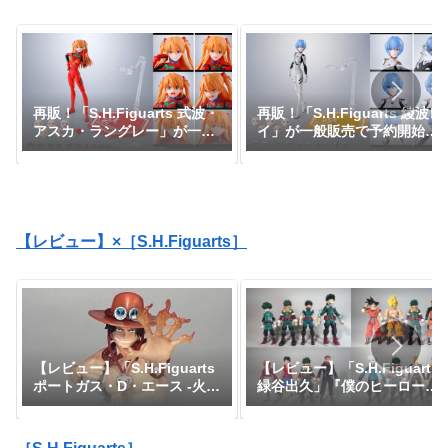
再販！「S.H.Figuarts 式波・
再販！「S.H.Figuarts 綾波レ
アスカ・ラングレー」が一般
イ」が一般販売で予約開始！
販売で予約開始！『エヴァン
『エヴァンゲリオン』｜定価
ゲリオン』｜定価8,800円｜
8,800円｜発売日2026年11月
発売日2026年11月予定
予定
【レビュー】×［S.H.Figuarts］
【レビュー】「S.H.Figuarts
【レビュー】「S.H.Figuarts
緑谷出久」『僕のヒーローア
ポートガス・D・エース -火
カデミア』
拳-」『ワンピース』