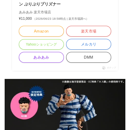
ン ぷりぷりプリズナー
あみあみ 楽天市場店
¥11,000
（2026/06/23 18:58時点 | 楽天市場調べ）
Amazon
楽天市場
メルカリ
Yahooショッピング
あみあみ
DMM
ポチップ