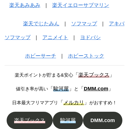
楽天あみあみ
|
楽天イエローサブマリン
楽天でじたみん
|
ソフマップ
|
アキバ
ソフマップ
|
アニメイト
|
ヨドバシ
ホビーサーチ
|
ホビーストック
「
楽天ブックス
」
楽天ポイントが貯まる&安心
「
駿河屋
」
「
DMM.com
」
値引き率が高い
と
「
メルカリ
」
日本最大フリマアプリ
がおすすめ！
楽天ブックス
駿河屋
DMM.com