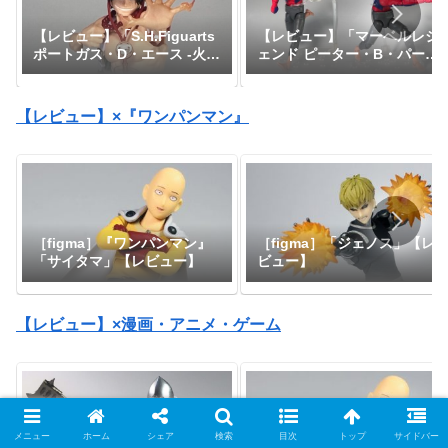
【レビュー】「マーベルレジ
【レビュー】「S.H.Figuarts
ェンド ピーター・B・パーカ
ポートガス・D・エース -火
ー」『スパイダーマン：アク
拳-」『ワンピース』
ロス・ザ・スパイダーバー
ス』
【レビュー】×『ワンパンマン』
［figma］『ワンパンマン』
［figma］「ジェノス」【レ
「サイタマ」【レビュー】
ビュー】
【レビュー】×漫画・アニメ・ゲーム
メニュー
ホーム
シェア
検索
目次
トップ
サイドバー