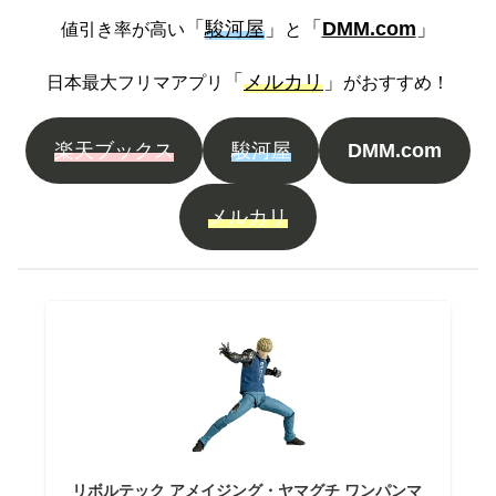
「
駿河屋
」
「
DMM.com
」
値引き率が高い
と
「
メルカリ
」
日本最大フリマアプリ
がおすすめ！
楽天ブックス
駿河屋
DMM.com
メルカリ
リボルテック アメイジング・ヤマグチ ワンパンマ