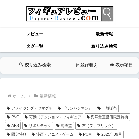
レビュー
最新情報
タグ一覧
絞り込み検索
🔍 絞り込み検索
👁 表示項目
⇵ 並び替え
ホーム
最新情報
アメイジング・ヤマグチ
『ワンパンマン』
一般販売
PVC
可動（アクション）フィギュア
海洋堂直営店限定特典
ABS
リボルテック
海洋堂
布（ファブリック）
限定特典
漫画・アニメ・ゲーム
POM
2025年09月