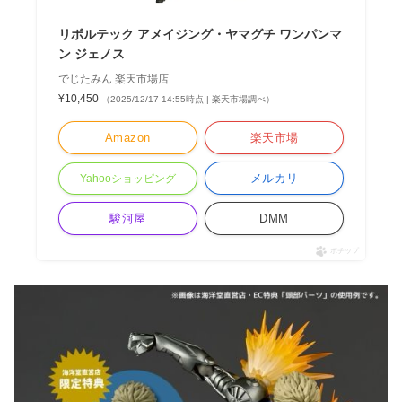
リボルテック アメイジング・ヤマグチ ワンパンマ
ン ジェノス
でじたみん 楽天市場店
¥10,450
（2025/12/17 14:55時点 | 楽天市場調べ）
Amazon
楽天市場
メルカリ
Yahooショッピング
駿河屋
DMM
ポチップ