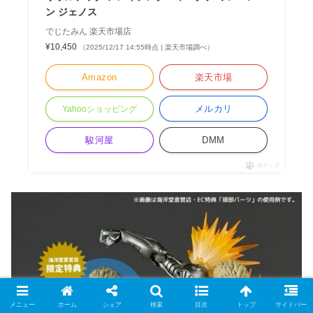
ン ジェノス
でじたみん 楽天市場店
¥10,450
（2025/12/17 14:55時点 | 楽天市場調べ）
Amazon
楽天市場
メルカリ
Yahooショッピング
駿河屋
DMM
ポチップ
メニュー
ホーム
シェア
検索
目次
トップ
サイドバー