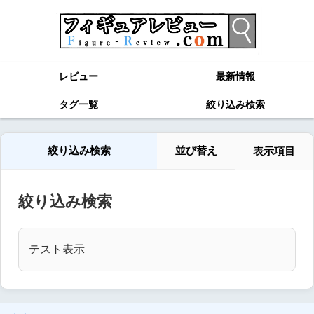
レビュー
最新情報
タグ一覧
絞り込み検索
絞り込み検索
並び替え
表示項目
絞り込み検索
テスト表示