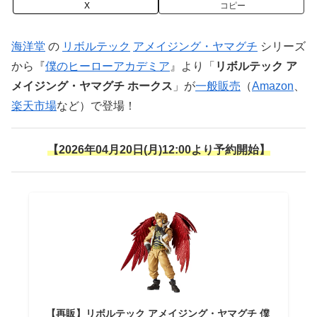
X
コピー
海洋堂
の
リボルテック
アメイジング・ヤマグチ
シリーズ
から『
僕のヒーローアカデミア
』より「
リボルテック ア
メイジング・ヤマグチ ホークス
」が
一般販売
（
Amazon
、
楽天市場
など）で登場！
【2026年04月20日(月)12:00より予約開始】
【再販】リボルテック アメイジング・ヤマグチ 僕