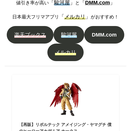
「
駿河屋
」
「
DMM.com
」
値引き率が高い
と
「
メルカリ
」
日本最大フリマアプリ
がおすすめ！
楽天ブックス
駿河屋
DMM.com
メルカリ
【再販】リボルテック アメイジング・ヤマグチ 僕
のヒーローアカデミア ホークス