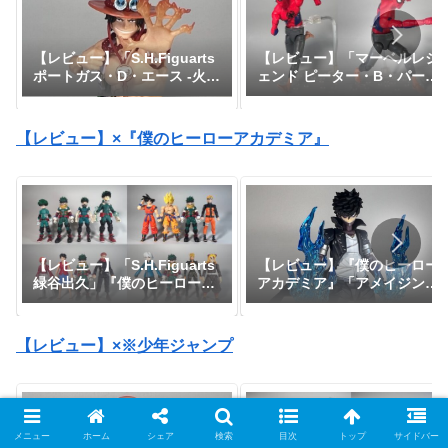
【レビュー】「マーベルレジ
【レビュー】「S.H.Figuarts
ェンド ピーター・B・パーカ
ポートガス・D・エース -火
ー」『スパイダーマン：アク
拳-」『ワンピース』
ロス・ザ・スパイダーバー
ス』
【レビュー】×『僕のヒーローアカデミア』
【レビュー】「S.H.Figuarts
【レビュー】『僕のヒーロー
緑谷出久」『僕のヒーローア
アカデミア』「アメイジン
カデミア』
グ・ヤマグチ 荼毘」
【レビュー】×※少年ジャンプ
メニュー
ホーム
シェア
検索
目次
トップ
サイドバー