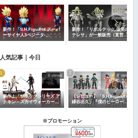
新作！「S.H.Figuarts スーパ
新作！「リボルテック 微笑の
ーサイヤ人3ベジータ-
テレサ」が一般販売（直営店
DAIMA-」がプレミアムバン
限定特典あり）で登場！
ダイで予約開始！『ドラゴン
『CLAYMORE』｜定価9,900
ボールDAIMA』｜定価8,800
円｜発売日2026年11月予定
人気記事｜今日
円｜発売日2027年1月予定
6 views
6 views
新作！「ブラックシリーズ ア
【レビュー】「S.H.Figuarts
ナキン・スカイウォーカー＆
緑谷出久」『僕のヒーローア
オビ＝ワン・ケノービ プレミ
カデミア』
アムコレクション」が
【Amazon.co.jp限定】で予
※プロモーション
約開始｜価格26,616円、発売
日2025年9月予定『エピソー
ド3／シスの復讐』