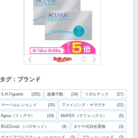
タグ：ブランド
S.H.Figuarts
(255)
超像可動
(34)
リボルテック
(27)
マーベルレジェンド
(25)
アメイジング・ヤマグチ
(22)
figma（フィグマ）
(19)
MAFEX（マフェックス）
(5)
BUZZmod.（バズモッド）
(4)
タケヤ式自在置物
(3)
ヴァリアブルアクションヒーローズ
(3)
ブラックシリーズ
(2)