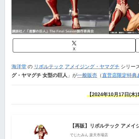
X
海洋堂
の
リボルテック
アメイジング・ヤマグチ
シリー
グ・ヤマグチ 女型の巨人
」が
一般販売
（
直営店限定特典
【2024年10月17日(木
【再販】リボルテック アメイ
でじたみん 楽天市場店