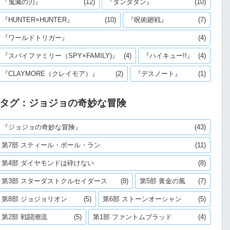
『鬼滅の刃』
(12)
『ダンダダン』
(10)
『HUNTER×HUNTER』
(10)
『呪術廻戦』
(7)
『ワールドトリガー』
(4)
『スパイファミリー（SPY×FAMILY)』
(4)
『ハイキュー!!』
(4)
『CLAYMORE（クレイモア）』
(2)
『デスノート』
(1)
タグ：ジョジョの奇妙な冒険
『ジョジョの奇妙な冒険』
(43)
第7部 スティール・ボール・ラン
(11)
第4部 ダイヤモンドは砕けない
(8)
第3部 スターダストクルセイダース
(8)
第5部 黄金の風
(7)
第8部 ジョジョリオン
(5)
第6部 ストーンオーシャン
(5)
第2部 戦闘潮流
(5)
第1部 ファントムブラッド
(4)