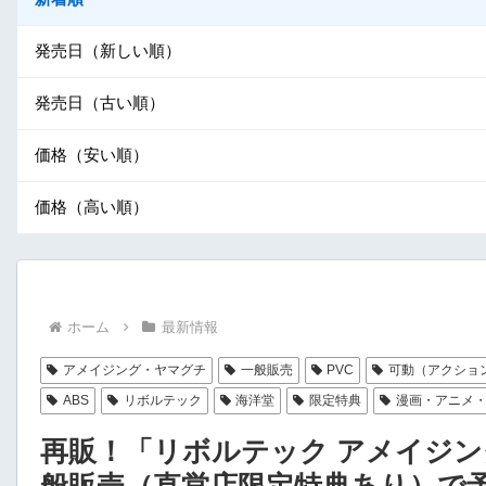
発売日（新しい順）
発売日（古い順）
価格（安い順）
価格（高い順）
ホーム
最新情報
アメイジング・ヤマグチ
一般販売
PVC
可動（アクショ
ABS
リボルテック
海洋堂
限定特典
漫画・アニメ
再販！「リボルテック アメイジン