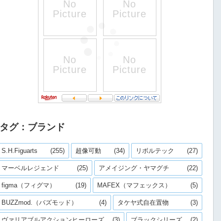
タグ：ブランド
S.H.Figuarts
(255)
超像可動
(34)
リボルテック
(27)
マーベルレジェンド
(25)
アメイジング・ヤマグチ
(22)
figma（フィグマ）
(19)
MAFEX（マフェックス）
(5)
BUZZmod.（バズモッド）
(4)
タケヤ式自在置物
(3)
ヴァリアブルアクションヒーローズ
(3)
ブラックシリーズ
(2)