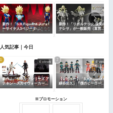
新作！「S.H.Figuarts スーパ
新作！「リボルテック 微笑の
ーサイヤ人3ベジータ-
テレサ」が一般販売（直営店
DAIMA-」がプレミアムバン
限定特典あり）で登場！
ダイで予約開始！『ドラゴン
『CLAYMORE』｜定価9,900
ボールDAIMA』｜定価8,800
円｜発売日2026年11月予定
人気記事｜今日
円｜発売日2027年1月予定
6 views
6 views
新作！「ブラックシリーズ ア
【レビュー】「S.H.Figuarts
ナキン・スカイウォーカー＆
緑谷出久」『僕のヒーローア
オビ＝ワン・ケノービ プレミ
カデミア』
アムコレクション」が
【Amazon.co.jp限定】で予
※プロモーション
約開始｜価格26,616円、発売
日2025年9月予定『エピソー
ド3／シスの復讐』