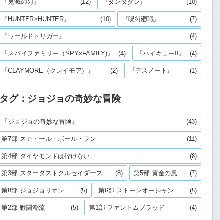
『鬼滅の刃』
(12)
『ダンダダン』
(10)
『HUNTER×HUNTER』
(10)
『呪術廻戦』
(7)
『ワールドトリガー』
(4)
『スパイファミリー（SPY×FAMILY)』
(4)
『ハイキュー!!』
(4)
『CLAYMORE（クレイモア）』
(2)
『デスノート』
(1)
タグ：ジョジョの奇妙な冒険
『ジョジョの奇妙な冒険』
(43)
第7部 スティール・ボール・ラン
(11)
第4部 ダイヤモンドは砕けない
(8)
第3部 スターダストクルセイダース
(8)
第5部 黄金の風
(7)
第8部 ジョジョリオン
(5)
第6部 ストーンオーシャン
(5)
第2部 戦闘潮流
(5)
第1部 ファントムブラッド
(4)