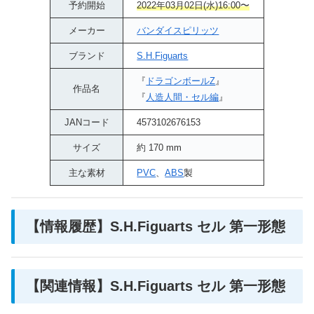
予約開始
2022年03月02日(水)16:00〜
メーカー
バンダイスピリッツ
ブランド
S.H.Figuarts
『
ドラゴンボールZ
』
作品名
『
人造人間・セル編
』
JANコード
4573102676153
サイズ
約 170 mm
主な素材
PVC
、
ABS
製
【情報履歴】S.H.Figuarts セル 第一形態
【関連情報】S.H.Figuarts セル 第一形態