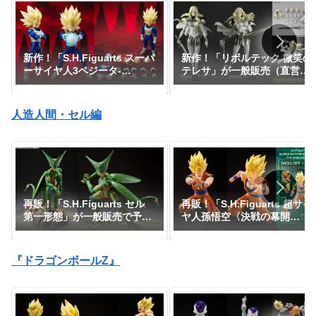
新作！「S.H.Figuarts スーパ
新作！「リボルテック 微笑の
ーサイヤ人3ベジータ-
テレサ」が一般販売（直営店
DAIMA-」がプレミアムバン
限定特典あり）で登場！
ダイで予約開始！『ドラゴン
『CLAYMORE』｜定価9,900
ボールDAIMA』｜定価8,800
円｜発売日2026年11月予定
人造人間・セル編
円｜発売日2027年1月予定
再販！「S.H.Figuarts セル
再販！「S.H.Figuarts 超サイ
第一形態」が一般販売で予約
ヤ人孫悟空〈決戦の幕開
開始！『ドラゴンボールZ』
け〉」が一般販売で予約開
｜定価8,800円｜発売日2026
始！『ドラゴンボールZ』｜
年9月予定
定価4,400円｜発売日2026年
『ドラゴンボールZ』
10月予定