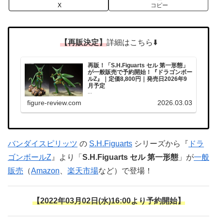
X
コピー
【再販決定】
詳細はこちら⬇️
再販！「S.H.Figuarts セル 第一形態」
が一般販売で予約開始！『ドラゴンボー
ルZ』｜定価8,800円｜発売日2026年9
月予定
...
figure-review.com
2026.03.03
バンダイスピリッツ
の
S.H.Figuarts
シリーズから『
ドラ
ゴンボールZ
』より「
S.H.Figuarts セル 第一形態
」が
一般
販売
（
Amazon
、
楽天市場
など）で登場！
【2022年03月02日(水)16:00より予約開始】