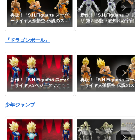
再販！「S.H.Figuarts スーパ
新作！「S.H.Figuarts フリー
ーサイヤ人孫悟空-伝説のスー
ザ 第四形態〈底知れぬ宇宙一
パーサイヤ人-」が一般販売で
の力〉」が一般販売で予約開
予約開始｜定価7,150円、発
始！『ドラゴンボールZ』｜
売日2026年3月予定『ドラゴ
定価4,400円｜発売日2026年
『ドラゴンボール』
ンボールZ』
10月予定
新作！「S.H.Figuarts スーパ
再販！「S.H.Figuarts スーパ
ーサイヤ人3ベジータ-
ーサイヤ人孫悟空-伝説のスー
DAIMA-」がプレミアムバン
パーサイヤ人-」が一般販売で
ダイで予約開始！『ドラゴン
予約開始｜定価7,150円、発
ボールDAIMA』｜定価8,800
売日2026年3月予定『ドラゴ
少年ジャンプ
円｜発売日2027年1月予定
ンボールZ』