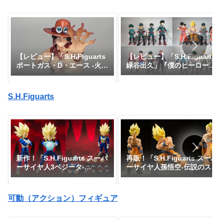
【レビュー】「S.H.Figuarts
【レビュー】「S.H.Figuarts
緑谷出久」『僕のヒーローア
ポートガス・D・エース -火
カデミア』
拳-」『ワンピース』
S.H.Figuarts
新作！「S.H.Figuarts スーパ
再販！「S.H.Figuarts スーパ
ーサイヤ人3ベジータ-
ーサイヤ人孫悟空-伝説のスー
DAIMA-」がプレミアムバン
パーサイヤ人-」が一般販売で
ダイで予約開始！『ドラゴン
予約開始｜定価7,150円、発
ボールDAIMA』｜定価8,800
売日2026年3月予定『ドラゴ
可動（アクション）フィギュア
円｜発売日2027年1月予定
ンボールZ』