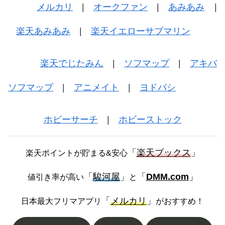
メルカリ
|
オークファン
|
あみあみ
|
楽天あみあみ
|
楽天イエローサブマリン
楽天でじたみん
|
ソフマップ
|
アキバ
ソフマップ
|
アニメイト
|
ヨドバシ
ホビーサーチ
|
ホビーストック
「
楽天ブックス
」
楽天ポイントが貯まる&安心
「
駿河屋
」
「
DMM.com
」
値引き率が高い
と
「
メルカリ
」
日本最大フリマアプリ
がおすすめ！