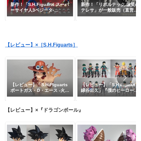
新作！「S.H.Figuarts スーパ
新作！「リボルテック 微笑の
ーサイヤ人3ベジータ-
テレサ」が一般販売（直営店
DAIMA-」がプレミアムバン
限定特典あり）で登場！
ダイで予約開始！『ドラゴン
『CLAYMORE』｜定価9,900
ボールDAIMA』｜定価8,800
円｜発売日2026年11月予定
円｜発売日2027年1月予定
【レビュー】×［S.H.Figuarts］
【レビュー】「S.H.Figuarts
【レビュー】「S.H.Figuarts
緑谷出久」『僕のヒーローア
ポートガス・D・エース -火
カデミア』
拳-」『ワンピース』
【レビュー】×『ドラゴンボール』