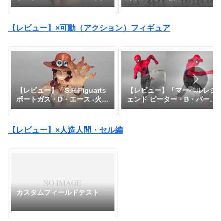
カデミア』
拳-」『ワンピース』
【レビュー】×可動（アクション）フィギュア
【レビュー】「マーベルレジ
【レビュー】「S.H.Figuarts
ェンド ピーター・B・パーカ
ポートガス・D・エース -火
ー」『スパイダーマン：アク
拳-」『ワンピース』
ロス・ザ・スパイダーバー
ス』
【レビュー】×人造人間・セル編
カスタムフィールドテスト