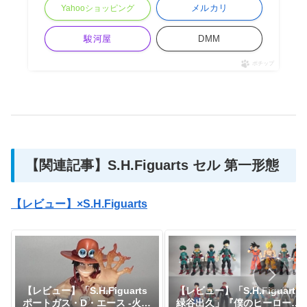
メルカリ
Yahooショッピング
駿河屋
DMM
ポチップ
【関連記事】S.H.Figuarts セル 第一形態
【レビュー】×S.H.Figuarts
【レビュー】「S.H.Figuarts
【レビュー】「S.H.Figuarts
緑谷出久」『僕のヒーローア
ポートガス・D・エース -火