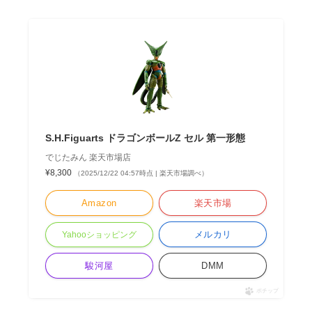
S.H.Figuarts ドラゴンボールZ セル 第一形態
でじたみん 楽天市場店
¥8,300
（2025/12/22 04:57時点 | 楽天市場調べ）
Amazon
楽天市場
メルカリ
Yahooショッピング
駿河屋
DMM
ポチップ