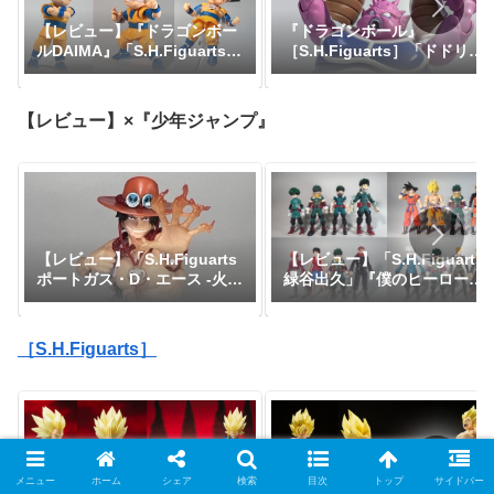
【レビュー】『ドラゴンボー
『ドラゴンボール』
ルDAIMA』「S.H.Figuarts
［S.H.Figuarts］「ドドリ
孫悟空(ミニ)-DAIMA-」
ア」【レビュー】
【レビュー】×『少年ジャンプ』
【レビュー】「S.H.Figuarts
【レビュー】「S.H.Figuarts
緑谷出久」『僕のヒーローア
ポートガス・D・エース -火
カデミア』
拳-」『ワンピース』
［S.H.Figuarts］
メニュー
ホーム
シェア
検索
目次
トップ
サイドバー
新作！「S.H.Figuarts スーパ
再販！「S.H.Figuarts スーパ