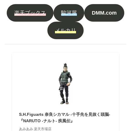
楽天ブックス
駿河屋
DMM.com
メルカリ
S.H.Figuarts 奈良シカマル -十手先を見抜く頭脳-
『NARUTO -ナルト- 疾風伝』
あみあみ 楽天市場店