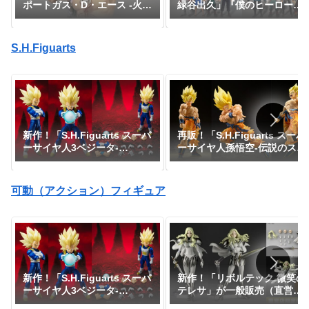
緑谷出久」『僕のヒーローア
ポートガス・D・エース -火
カデミア』
拳-」『ワンピース』
S.H.Figuarts
新作！「S.H.Figuarts スーパ
再販！「S.H.Figuarts スーパ
ーサイヤ人3ベジータ-
ーサイヤ人孫悟空-伝説のスー
DAIMA-」がプレミアムバン
パーサイヤ人-」が一般販売で
ダイで予約開始！『ドラゴン
予約開始｜定価7,150円、発
ボールDAIMA』｜定価8,800
売日2026年3月予定『ドラゴ
可動（アクション）フィギュア
円｜発売日2027年1月予定
ンボールZ』
新作！「S.H.Figuarts スーパ
新作！「リボルテック 微笑の
ーサイヤ人3ベジータ-
テレサ」が一般販売（直営店
DAIMA-」がプレミアムバン
限定特典あり）で登場！