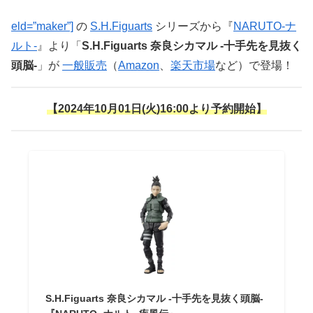
eld=”maker”]
の
S.H.Figuarts
シリーズから『
NARUTO-ナ
ルト-
』より「
S.H.Figuarts 奈良シカマル -十手先を見抜く
頭脳-
」が
一般販売
（
Amazon
、
楽天市場
など）で登場！
【2024年10月01日(火)16:00より予約開始】
S.H.Figuarts 奈良シカマル -十手先を見抜く頭脳-