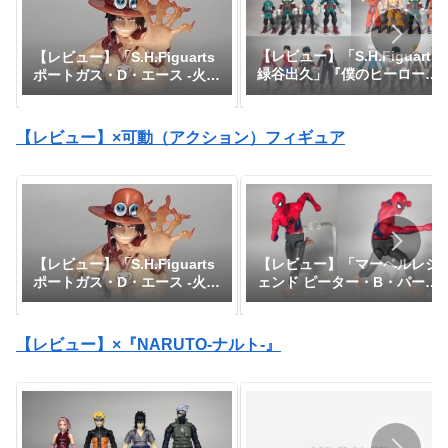
【レビュー】「S.H.Figuarts
【レビュー】「S.H.Figuarts
緑谷出久」『僕のヒーローア
ポートガス・D・エース -火
カデミア』
拳-」『ワンピース』
【レビュー】×可動（アクション）フィギュア
【レビュー】「マーベルレジ
【レビュー】「S.H.Figuarts
ェンド ピーター・B・パーカ
ポートガス・D・エース -火
ー」『スパイダーマン：アク
拳-」『ワンピース』
ロス・ザ・スパイダーバー
ス』
【レビュー】×『NARUTO-ナルト-』