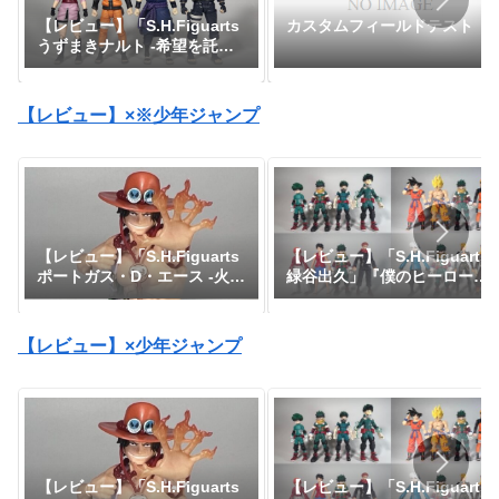
【レビュー】「S.H.Figuarts
カスタムフィールドテスト
うずまきナルト -希望を託さ
れた九尾の人柱力-」
【レビュー】×※少年ジャンプ
【レビュー】「S.H.Figuarts
【レビュー】「S.H.Figuarts
緑谷出久」『僕のヒーローア
ポートガス・D・エース -火
カデミア』
拳-」『ワンピース』
【レビュー】×少年ジャンプ
【レビュー】「S.H.Figuarts
【レビュー】「S.H.Figuarts