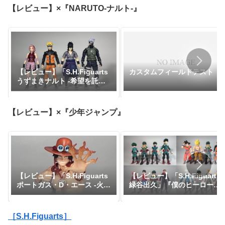
【レビュー】×『NARUTO-ナルト-』
【レビュー】「S.H.Figuarts
カスタムフィールドテスト
うずまきナルト -希望を託さ
れた九尾の人柱力-」
【レビュー】×『少年ジャンプ』
【レビュー】「S.H.Figuarts
【レビュー】「S.H.Figuarts
緑谷出久」『僕のヒーローア
ポートガス・D・エース -火
カデミア』
拳-」『ワンピース』
［S.H.Figuarts］