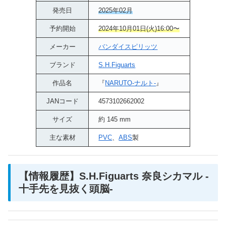
発売日
2025年02月
予約開始
2024年10月01日(火)16:00〜
メーカー
バンダイスピリッツ
ブランド
S.H.Figuarts
作品名
『
NARUTO-ナルト-
』
JANコード
4573102662002
サイズ
約 145 mm
主な素材
PVC
、
ABS
製
【情報履歴】S.H.Figuarts 奈良シカマル -
十手先を見抜く頭脳-