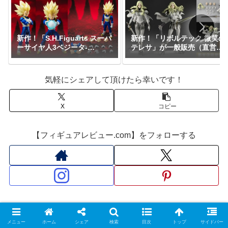
新作！「S.H.Figuarts スーパ
新作！「リボルテック 微笑の
ーサイヤ人3ベジータ-
テレサ」が一般販売（直営店
DAIMA-」がプレミアムバン
限定特典あり）で登場！
ダイで予約開始！『ドラゴン
『CLAYMORE』｜定価9,900
ボールDAIMA』｜定価8,800
円｜発売日2026年11月予定
気軽にシェアして頂けたら幸いです！
円｜発売日2027年1月予定
X
コピー
【フィギュアレビュー.com】をフォローする
スポンサーリンク
メニュー
ホーム
シェア
検索
目次
トップ
サイドバー