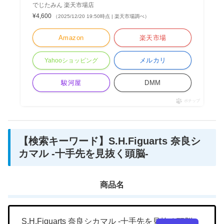
でじたみん 楽天市場店
¥4,600
（2025/12/20 19:50時点 | 楽天市場調べ）
Amazon
楽天市場
メルカリ
Yahooショッピング
駿河屋
DMM
ポチップ
【検索キーワード】S.H.Figuarts 奈良シ
カマル -十手先を見抜く頭脳-
商品名
S.H.Figuarts 奈良シカマル -十手先を見抜く頭脳-