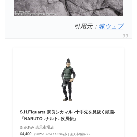
引用元：
魂ウェブ
S.H.Figuarts 奈良シカマル -十手先を見抜く頭脳-
『NARUTO -ナルト- 疾風伝』
あみあみ 楽天市場店
¥4,400
（2025/07/24 14:39時点 | 楽天市場調べ）