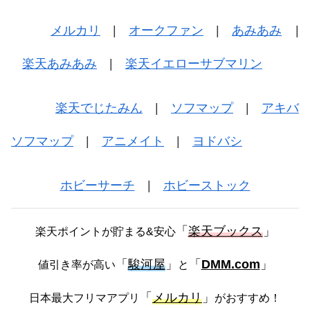
メルカリ
|
オークファン
|
あみあみ
|
楽天あみあみ
|
楽天イエローサブマリン
楽天でじたみん
|
ソフマップ
|
アキバ
ソフマップ
|
アニメイト
|
ヨドバシ
ホビーサーチ
|
ホビーストック
「
楽天ブックス
」
楽天ポイントが貯まる&安心
「
駿河屋
」
「
DMM.com
」
値引き率が高い
と
「
メルカリ
」
日本最大フリマアプリ
がおすすめ！