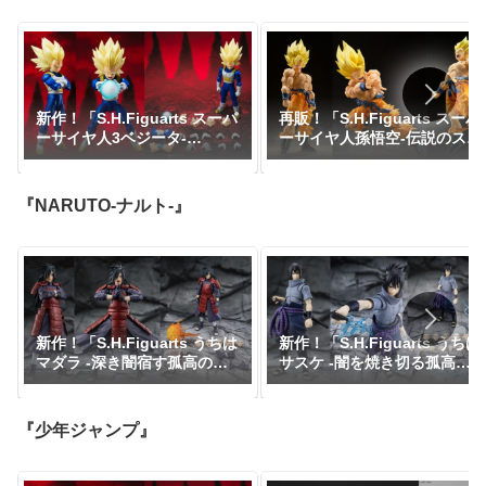
新作！「S.H.Figuarts スーパ
再販！「S.H.Figuarts スーパ
ーサイヤ人3ベジータ-
ーサイヤ人孫悟空-伝説のスー
DAIMA-」がプレミアムバン
パーサイヤ人-」が一般販売で
ダイで予約開始！『ドラゴン
予約開始｜定価7,150円、発
ボールDAIMA』｜定価8,800
売日2026年3月予定『ドラゴ
『NARUTO-ナルト-』
円｜発売日2027年1月予定
ンボールZ』
新作！「S.H.Figuarts うちは
新作！「S.H.Figuarts うちは
マダラ -深き闇宿す孤高の伝
サスケ -闇を焼き切る孤高の
説-」が一般販売で予約開始！
忍-」が一般販売で予約開始！
『NARUTO-ナルト-』｜定価
『NARUTO-ナルト-』｜定価
11,000円｜発売日2026年7月
8,800円｜発売日2026年6月予
『少年ジャンプ』
予定
定