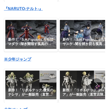
ダイで予約開始！『ドラゴン
『CLAYMORE』｜定価9,900
ボールDAIMA』｜定価8,800
円｜発売日2026年11月予定
『NARUTO-ナルト-』
円｜発売日2027年1月予定
新作！「S.H.Figuarts うちは
新作！「S.H.Figuarts うちは
マダラ -深き闇宿す孤高の伝
サスケ -闇を焼き切る孤高の
説-」が一般販売で予約開始！
忍-」が一般販売で予約開始！
『NARUTO-ナルト-』｜定価
『NARUTO-ナルト-』｜定価
11,000円｜発売日2026年7月
8,800円｜発売日2026年6月予
※少年ジャンプ
予定
定
新作！「リボルテック 微笑の
新作！「リボルテック クレ
テレサ」が一般販売（直営店
ア」が一般販売（直営店限定
限定特典あり）で登場！
特典あり）で登場！
『CLAYMORE』｜定価9,900
『CLAYMORE』｜定価9,900
円｜発売日2026年11月予定
円｜発売日2026年11月予定