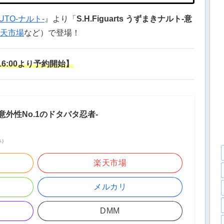
UTO-ナルト-
』より「
S.H.Figuarts うずまきナルト-意
天市場
など）で登場！
)16:00より予約開始】
ト -意外性No.1のドタバタ忍者-
べ）
楽天市場
メルカリ
DMM