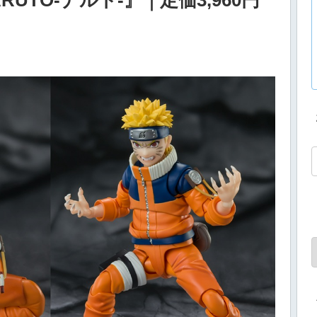
TO-ナルト-』｜定価3,960円