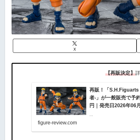
X
【再販決定】
詳
再販！「S.H.Figua
者-」が一般販売で予約開
円｜発売日2026年06
...
figure-review.com