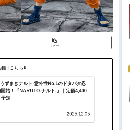
コピー
細はこちら⬇️
rts うずまきナルト-意外性No.1のドタバタ忍
始！『NARUTO-ナルト-』｜定価4,400
月予定
2025.12.05