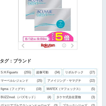
タグ：ブランド
S.H.Figuarts
(255)
超像可動
(34)
リボルテック
(27)
マーベルレジェンド
(25)
アメイジング・ヤマグチ
(22)
figma（フィグマ）
(19)
MAFEX（マフェックス）
(5)
BUZZmod.（バズモッド）
(4)
タケヤ式自在置物
(3)
ヴァリアブルアクションヒーローズ
(3)
ブラックシリーズ
(2)