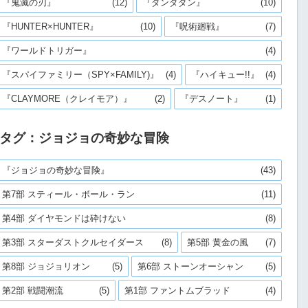
『鬼滅の刃』
(12)
『ダンダダン』
(10)
『HUNTER×HUNTER』
(10)
『呪術廻戦』
(7)
『ワールドトリガー』
(4)
『スパイファミリー（SPY×FAMILY)』
(4)
『ハイキュー!!』
(4)
『CLAYMORE（クレイモア）』
(2)
『デスノート』
(1)
タグ：ジョジョの奇妙な冒険
『ジョジョの奇妙な冒険』
(43)
第7部 スティール・ボール・ラン
(11)
第4部 ダイヤモンドは砕けない
(8)
第3部 スターダストクルセイダース
(8)
第5部 黄金の風
(7)
第8部 ジョジョリオン
(5)
第6部 ストーンオーシャン
(5)
第2部 戦闘潮流
(5)
第1部 ファントムブラッド
(4)