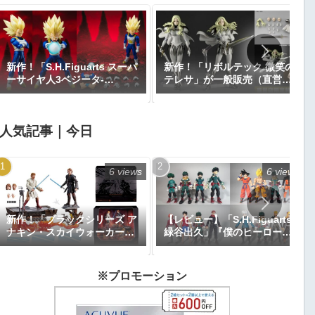
新作！「S.H.Figuarts スーパ
新作！「リボルテック 微笑の
ーサイヤ人3ベジータ-
テレサ」が一般販売（直営店
DAIMA-」がプレミアムバン
限定特典あり）で登場！
ダイで予約開始！『ドラゴン
『CLAYMORE』｜定価9,900
ボールDAIMA』｜定価8,800
円｜発売日2026年11月予定
人気記事｜今日
円｜発売日2027年1月予定
6 views
6 views
新作！「ブラックシリーズ ア
【レビュー】「S.H.Figuarts
ナキン・スカイウォーカー＆
緑谷出久」『僕のヒーローア
オビ＝ワン・ケノービ プレミ
カデミア』
アムコレクション」が
【Amazon.co.jp限定】で予
※プロモーション
約開始｜価格26,616円、発売
日2025年9月予定『エピソー
ド3／シスの復讐』