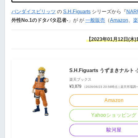
バンダイスピリッツ
の
S.H.Figuarts
シリーズから『
NAR
外性No.1のドタバタ忍者-
」が が
一般販売
（
Amazon
、
楽
【2023年01月12日(木
S.H.Figuarts うずまきナル
楽天ブックス
¥3,879
（2026/06/23 20:58時点 | 楽天市場調
Amazon
Yahooショッピング
駿河屋