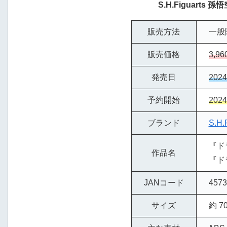
S.H.Figuarts 孫
販売方法
一般
販売価格
3,9
発売日
202
予約開始
202
ブランド
S.H.
『ドラ
作品名
『ド
JANコード
45731
サイズ
約 70