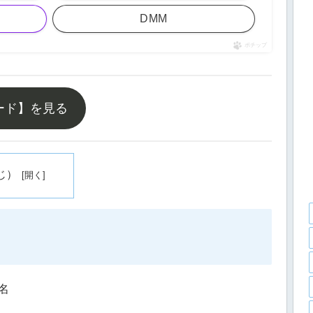
DMM
ポチップ
ード】を見る
じ）
名