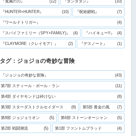
『鬼滅の刃』
(12)
『ダンダダン』
(10)
『HUNTER×HUNTER』
(10)
『呪術廻戦』
(7)
『ワールドトリガー』
(4)
『スパイファミリー（SPY×FAMILY)』
(4)
『ハイキュー!!』
(4)
『CLAYMORE（クレイモア）』
(2)
『デスノート』
(1)
タグ：ジョジョの奇妙な冒険
『ジョジョの奇妙な冒険』
(43)
第7部 スティール・ボール・ラン
(11)
第4部 ダイヤモンドは砕けない
(8)
第3部 スターダストクルセイダース
(8)
第5部 黄金の風
(7)
第8部 ジョジョリオン
(5)
第6部 ストーンオーシャン
(5)
第2部 戦闘潮流
(5)
第1部 ファントムブラッド
(4)