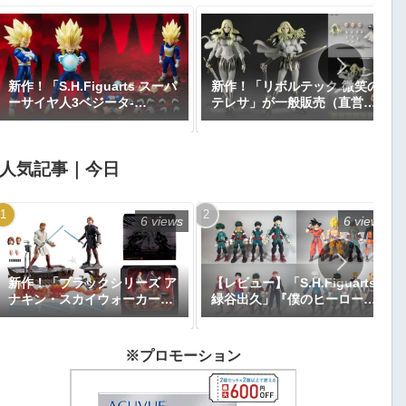
新作！「S.H.Figuarts スーパ
新作！「リボルテック 微笑の
ーサイヤ人3ベジータ-
テレサ」が一般販売（直営店
DAIMA-」がプレミアムバン
限定特典あり）で登場！
ダイで予約開始！『ドラゴン
『CLAYMORE』｜定価9,900
ボールDAIMA』｜定価8,800
円｜発売日2026年11月予定
人気記事｜今日
円｜発売日2027年1月予定
6 views
6 views
新作！「ブラックシリーズ ア
【レビュー】「S.H.Figuarts
ナキン・スカイウォーカー＆
緑谷出久」『僕のヒーローア
オビ＝ワン・ケノービ プレミ
カデミア』
アムコレクション」が
【Amazon.co.jp限定】で予
※プロモーション
約開始｜価格26,616円、発売
日2025年9月予定『エピソー
ド3／シスの復讐』