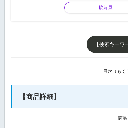
駿河屋
【検索キーワ
目次（もく
【商品詳細】
商品