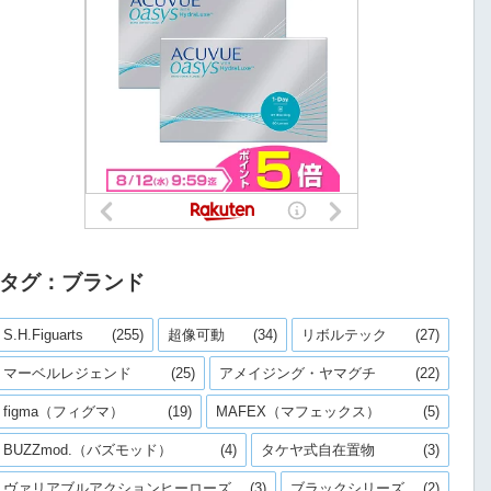
タグ：ブランド
S.H.Figuarts
(255)
超像可動
(34)
リボルテック
(27)
マーベルレジェンド
(25)
アメイジング・ヤマグチ
(22)
figma（フィグマ）
(19)
MAFEX（マフェックス）
(5)
BUZZmod.（バズモッド）
(4)
タケヤ式自在置物
(3)
ヴァリアブルアクションヒーローズ
(3)
ブラックシリーズ
(2)