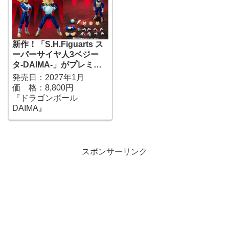
新作！「S.H.Figuarts ス
ーパーサイヤ人3ベジー
タ-DAIMA-」がプレミア
ムバンダイで予約開始！
発売日：2027年1月
『ドラゴンボール
価 格：8,800円
DAIMA』｜定価8,800円
『ドラゴンボール
｜発売日2027年1月予定
DAIMA』
スポンサーリンク