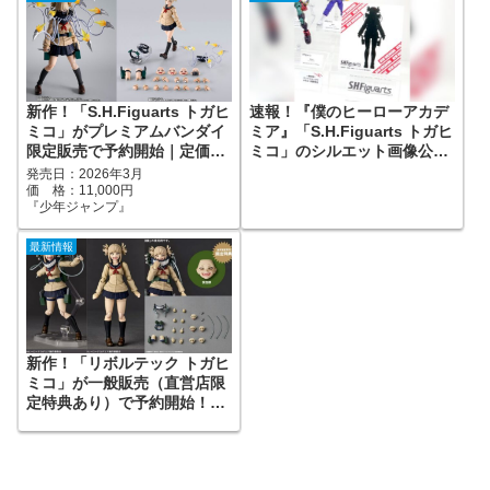
速報！『僕のヒーローアカデ
新作！「S.H.Figuarts トガヒ
ミア』「S.H.Figuarts トガヒ
ミコ」がプレミアムバンダイ
ミコ」のシルエット画像公
限定販売で予約開始｜定価
開！
11,000円、発売日2026年3月
発売日：2026年3月
予定『僕のヒーローアカデミ
価 格：11,000円
『少年ジャンプ』
ア』
最新情報
新作！「リボルテック トガヒ
ミコ」が一般販売（直営店限
定特典あり）で予約開始！
『僕のヒーローアカデミア』