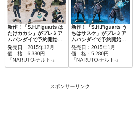
新作！「S.H.Figuarts は
新作！「S.H.Figuarts う
たけカカシ」がプレミア
ちはサスケ」がプレミア
ムバンダイで予約開始！
ムバンダイで予約開始！
『NARUTO-ナルト-』｜
『NARUTO-ナルト-』｜
発売日：2015年12月
発売日：2015年1月
定価6,380円｜発売日
定価5,280円｜発売日
価 格：6,380円
価 格：5,280円
2015年12月予定
2015年01月予定
『NARUTO-ナルト-』
『NARUTO-ナルト-』
スポンサーリンク