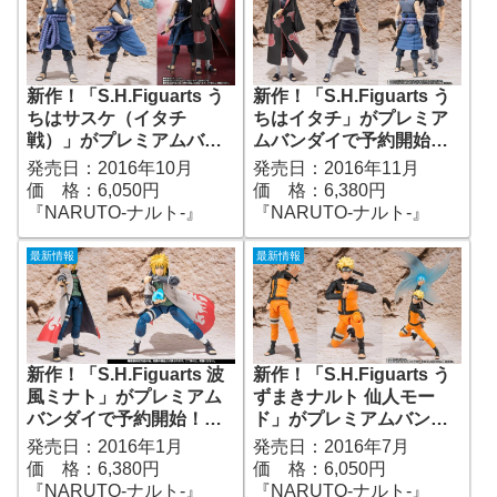
新作！「S.H.Figuarts う
新作！「S.H.Figuarts う
ちはサスケ（イタチ
ちはイタチ」がプレミア
戦）」がプレミアムバン
ムバンダイで予約開始！
ダイで予約開始！
『NARUTO-ナルト-』｜
発売日：2016年10月
発売日：2016年11月
『NARUTO-ナルト-』｜
定価6,380円｜発売日
価 格：6,050円
価 格：6,380円
定価6,050円｜発売日
2016年11月予定
『NARUTO-ナルト-』
『NARUTO-ナルト-』
2016年10月予定
最新情報
最新情報
新作！「S.H.Figuarts 波
新作！「S.H.Figuarts う
風ミナト」がプレミアム
ずまきナルト 仙人モー
バンダイで予約開始！
ド」がプレミアムバンダ
『NARUTO-ナルト-』｜
イで予約開始！
発売日：2016年1月
発売日：2016年7月
定価6,380円｜発売日
『NARUTO-ナルト-』｜
価 格：6,380円
価 格：6,050円
2015年12月予定
定価6,050円｜発売日
『NARUTO-ナルト-』
『NARUTO-ナルト-』