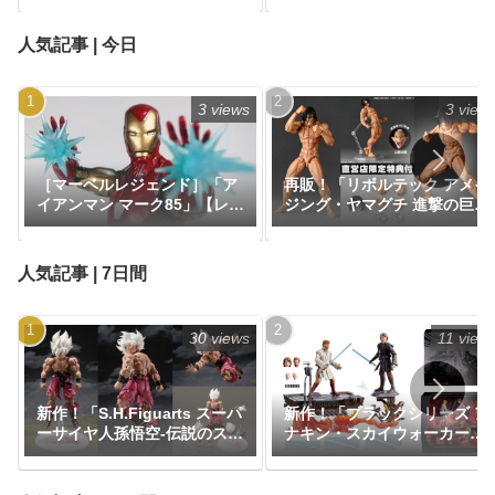
ロス・ザ・スパイダーバー
ス』
人気記事 | 今日
3 views
3 view
［マーベルレジェンド］「ア
再販！「リボルテック アメイ
イアンマン マーク85」【レビ
ジング・ヤマグチ 進撃の巨
ュー】
人」が一般販売（直営店限定
特典あり）で予約開始｜定価
8,580円、発売日2025年9月予
人気記事 | 7日間
定『進撃の巨人』
30 views
11 view
新作！「S.H.Figuarts スーパ
新作！「ブラックシリーズ ア
ーサイヤ人孫悟空-伝説のスー
ナキン・スカイウォーカー＆
パーサイヤ人--ゲンキダマツ
オビ＝ワン・ケノービ プレミ
リEdition-」がプレミアムバ
アムコレクション」が
ンダイにて抽選販売で登場！
【Amazon.co.jp限定】で予