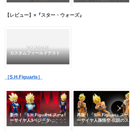
カデミア』
拳-」『ワンピース』
【レビュー】×『スター・ウォーズ』
カスタムフィールドテスト
［S.H.Figuarts］
新作！「S.H.Figuarts スーパ
再販！「S.H.Figuarts スーパ
ーサイヤ人3ベジータ-
ーサイヤ人孫悟空-伝説のスー
DAIMA-」がプレミアムバン
パーサイヤ人-」が一般販売で
ダイで予約開始！『ドラゴン
予約開始｜定価7,150円、発