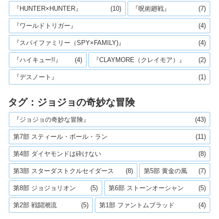
『HUNTER×HUNTER』
(10)
『呪術廻戦』
(7)
『ワールドトリガー』
(4)
『スパイファミリー（SPY×FAMILY)』
(4)
『ハイキュー!!』
(4)
『CLAYMORE（クレイモア）』
(2)
『デスノート』
(1)
タグ：ジョジョの奇妙な冒険
『ジョジョの奇妙な冒険』
(43)
第7部 スティール・ボール・ラン
(11)
第4部 ダイヤモンドは砕けない
(8)
第3部 スターダストクルセイダース
(8)
第5部 黄金の風
(7)
第8部 ジョジョリオン
(5)
第6部 ストーンオーシャン
(5)
第2部 戦闘潮流
(5)
第1部 ファントムブラッド
(4)