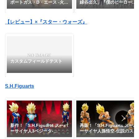
緑谷出久」『僕のヒーローア
ポートガス・D・エース -火
カデミア』
拳-」『ワンピース』
【レビュー】×『スター・ウォーズ』
カスタムフィールドテスト
S.H.Figuarts
新作！「S.H.Figuarts スーパ
再販！「S.H.Figuarts スーパ
ーサイヤ人3ベジータ-
ーサイヤ人孫悟空-伝説のスー
DAIMA-」がプレミアムバン
パーサイヤ人-」が一般販売で