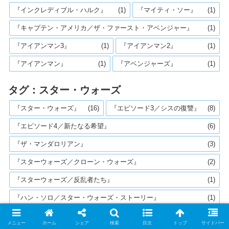
『インクレディブル・ハルク』
(1)
『マイティ・ソー』
(1)
『キャプテン・アメリカ／ザ・ファースト・アベンジャー』
(1)
『アイアンマン3』
(1)
『アイアンマン2』
(1)
『アイアンマン』
(1)
『アベンジャーズ』
(1)
タグ：スター・ウォーズ
『スター・ウォーズ』
(16)
『エピソード3／シスの復讐』
(8)
『エピソード4／新たなる希望』
(6)
『ザ・マンダロリアン』
(3)
『スターウォーズ／クローン・ウォーズ』
(2)
『スターウォーズ／反乱者たち』
(1)
『ハン・ソロ／スター・ウォーズ・ストーリー』
(1)
『ローグ・ワン／スター・ウォーズ・ストーリー』
(1)
メニュー
ホーム
シェア
検索
目次
トップ
サイドバー