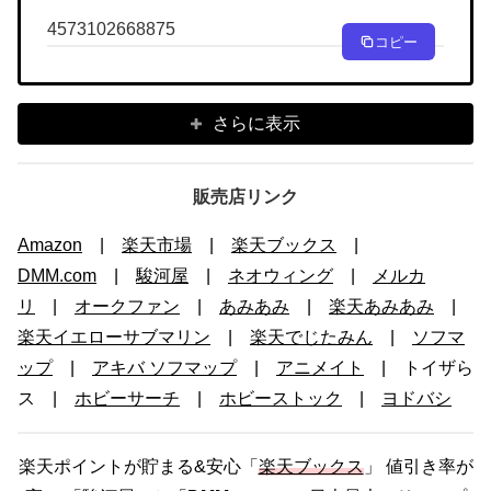
4573102668875
コピー
さらに表示
販売店リンク
Amazon
|
楽天市場
|
楽天ブックス
|
DMM.com
|
駿河屋
|
ネオウィング
|
メルカ
リ
|
オークファン
|
あみあみ
|
楽天あみあみ
|
楽天イエローサブマリン
|
楽天でじたみん
|
ソフマ
ップ
|
アキバ ソフマップ
|
アニメイト
| トイザら
ス |
ホビーサーチ
|
ホビーストック
|
ヨドバシ
楽天ポイントが貯まる&安心「
楽天ブックス
」 値引き率が