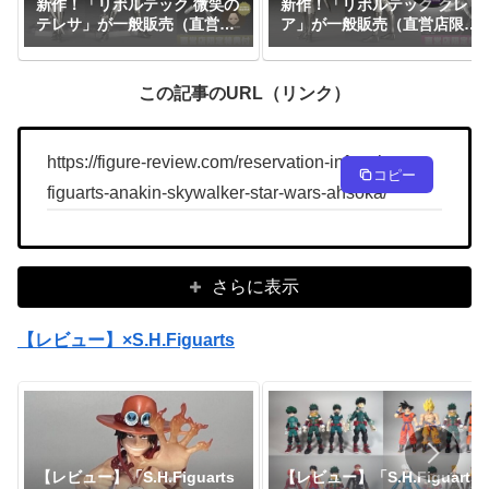
新作！「リボルテック 微笑の
新作！「リボルテック クレ
テレサ」が一般販売（直営店
ア」が一般販売（直営店限定
限定特典あり）で予約開始！
特典あり）で予約開始！
『CLAYMORE』｜定価9,900
『CLAYMORE』｜定価9,900
円｜発売日2026年11月予定
円｜発売日2026年11月予定
この記事のURL（リンク）
https://figure-review.com/reservation-info-s-h-
コピー
figuarts-anakin-skywalker-star-wars-ahsoka/
さらに表示
【レビュー】×S.H.Figuarts
【レビュー】「S.H.Figuarts
【レビュー】「S.H.Figuarts