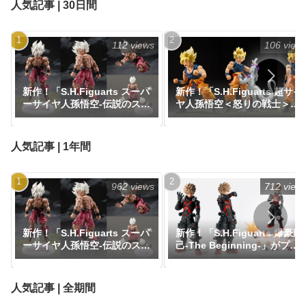
人気記事 | 30日間
『ドラゴンボール』｜定価
約開始｜価格26,616円、発売
8,800円｜発売日2026年10月
日2025年9月予定『エピソー
予定
ド3／シスの復讐』
112 views
106 view
新作！「S.H.Figuarts スーパ
新作！「S.H.Figuarts 超サイ
ーサイヤ人孫悟空-伝説のスー
ヤ人孫悟空＜怒りの戦士＞」
パーサイヤ人--ゲンキダマツ
がプレミアムバンダイで登
リEdition-」がプレミアムバ
場！『ドラゴンボールZ』｜
ンダイにて抽選販売で登場！
定価8,800円｜発売日2026年7
人気記事 | 1年間
『ドラゴンボール』｜定価
月予定
8,800円｜発売日2026年10月
予定
962 views
712 view
新作！「S.H.Figuarts スーパ
新作！「S.H.Figuarts 爆豪勝
ーサイヤ人孫悟空-伝説のスー
己-The Beginning-」がプレ
パーサイヤ人--ゲンキダマツ
ミアムバンダイで予約開始！
リEdition-」がプレミアムバ
『僕のヒーローアカデミア』
ンダイにて抽選販売で登場！
｜定価11,000円｜発売日2026
人気記事 | 全期間
『ドラゴンボール』｜定価
年5月予定