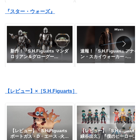
ダイで予約開始！『ドラゴン
予約開始｜定価7,150円、発
ボールDAIMA』｜定価8,800
売日2026年3月予定『ドラゴ
『スター・ウォーズ』
円｜発売日2027年1月予定
ンボールZ』
新作！「S.H.Figuarts マンダ
速報！「S.H.Figuarts アナキ
ロリアン＆グローグー
ン・スカイウォーカー -
（STAR WARS: The
Classic Ver.- （STAR WARS:
Mandalorian and
Revenge of the Sith）」が
Grogu）」が一般販売で予約
魂ネイション2025にて参考展
開始！『スター・ウォーズ』
示中！『スター・ウォーズ』
｜定価15,950円｜発売日2026
年5月予定
【レビュー】×［S.H.Figuarts］
【レビュー】「S.H.Figuarts
【レビュー】「S.H.Figuarts
緑谷出久」『僕のヒーローア
ポートガス・D・エース -火