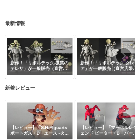
最新情報
新作！「リボルテック 微笑の
新作！「リボルテック クレ
テレサ」が一般販売（直営店
ア」が一般販売（直営店限定
限定特典あり）で予約開始！
特典あり）で予約開始！
『CLAYMORE』｜定価9,900
『CLAYMORE』｜定価9,900
円｜発売日2026年11月予定
円｜発売日2026年11月予定
新着レビュー
【レビュー】「マーベルレジ
【レビュー】「S.H.Figuarts
ェンド ピーター・B・パーカ
ポートガス・D・エース -火
ー」『スパイダーマン：アク
拳-」『ワンピース』