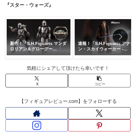
ボールDAIMA』｜定価8,800
売日2026年3月予定『ドラゴ
『スター・ウォーズ』
円｜発売日2027年1月予定
ンボールZ』
新作！「S.H.Figuarts マンダ
速報！「S.H.Figuarts アナキ
ロリアン＆グローグー
ン・スカイウォーカー -
（STAR WARS: The
Classic Ver.- （STAR WARS:
Mandalorian and
Revenge of the Sith）」が
Grogu）」が一般販売で予約
魂ネイション2025にて参考展
気軽にシェアして頂けたら幸いです！
開始！『スター・ウォーズ』
示中！『スター・ウォーズ』
｜定価15,950円｜発売日2026
年5月予定
X
コピー
【フィギュアレビュー.com】をフォローする