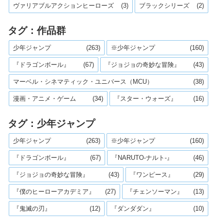
ヴァリアブルアクションヒーローズ
(3)
ブラックシリーズ
(2)
タグ：作品群
少年ジャンプ
(263)
※少年ジャンプ
(160)
『ドラゴンボール』
(67)
『ジョジョの奇妙な冒険』
(43)
マーベル・シネマティック・ユニバース（MCU）
(38)
漫画・アニメ・ゲーム
(34)
『スター・ウォーズ』
(16)
タグ：少年ジャンプ
少年ジャンプ
(263)
※少年ジャンプ
(160)
『ドラゴンボール』
(67)
『NARUTO-ナルト-』
(46)
『ジョジョの奇妙な冒険』
(43)
『ワンピース』
(29)
『僕のヒーローアカデミア』
(27)
『チェンソーマン』
(13)
『鬼滅の刃』
(12)
『ダンダダン』
(10)