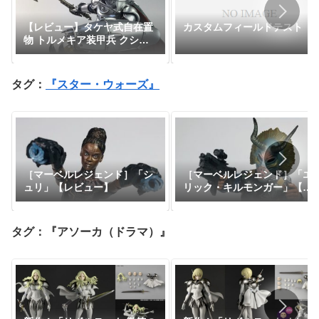
【レビュー】タケヤ式自在置
カスタムフィールドテスト
物 トルメキア装甲兵 クシャ
ナ親衛隊Ver.『風の谷のナウ
シカ』
タグ：
『スター・ウォーズ』
［マーベルレジェンド］「シ
［マーベルレジェンド］「エ
ュリ」【レビュー】
リック・キルモンガー」【レ
ビュー】
タグ：『アソーカ（ドラマ）』