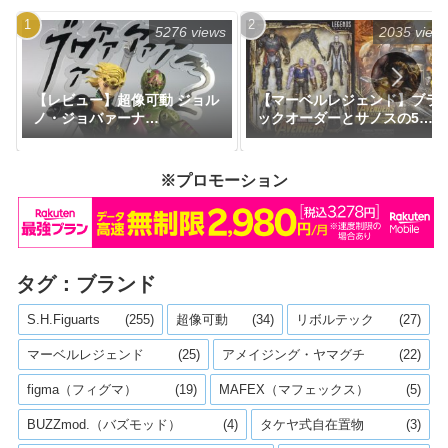
8,800円｜発売日2026年10月
予定
5276 views
2035 view
【レビュー】超像可動 ジョル
【マーベルレジェンド】ブラ
ノ・ジョバァーナ
ックオーダーとサノスの5パ
Ver.BLACK（限定特典付き）
ックセットが米Amazon限定
『ジョジョの奇妙な冒険』
で予約開始！
※プロモーション
タグ：ブランド
S.H.Figuarts
(255)
超像可動
(34)
リボルテック
(27)
マーベルレジェンド
(25)
アメイジング・ヤマグチ
(22)
figma（フィグマ）
(19)
MAFEX（マフェックス）
(5)
BUZZmod.（バズモッド）
(4)
タケヤ式自在置物
(3)