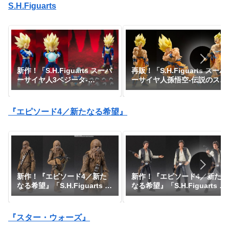
S.H.Figuarts
新作！「S.H.Figuarts スーパ
再販！「S.H.Figuarts スーパ
ーサイヤ人3ベジータ-
ーサイヤ人孫悟空-伝説のスー
DAIMA-」がプレミアムバン
パーサイヤ人-」が一般販売で
ダイで予約開始！『ドラゴン
予約開始｜定価7,150円、発
ボールDAIMA』｜定価8,800
売日2026年3月予定『ドラゴ
『エピソード4／新たなる希望』
円｜発売日2027年1月予定
ンボールZ』
新作！『エピソード4／新た
新作！『エピソード4／新た
なる希望』「S.H.Figuarts チ
なる希望』「S.H.Figuarts ハ
ューバッカ -Classic Ver.-
ン・ソロ -Classic Ver.-
（STAR WARS: A New
（STAR WARS: A New
Hope）」が予約開始！
Hope）」が予約開始！
『スター・ウォーズ』