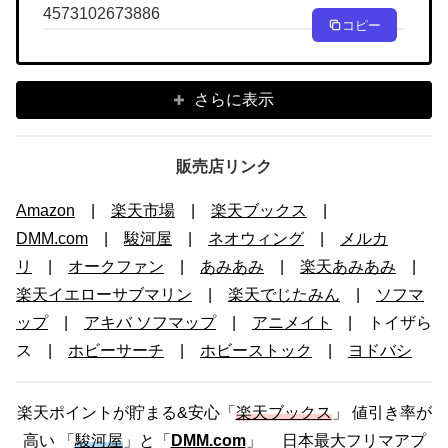
4573102673886
コピー
さらに表示
販売店リンク
Amazon
|
楽天市場
|
楽天ブックス
|
DMM.com
|
駿河屋
|
ネオウィング
|
メルカ
リ
|
オークファン
|
あみあみ
|
楽天あみあみ
|
楽天イエローサブマリン
|
楽天でじたみん
|
ソフマ
ップ
|
アキバ ソフマップ
|
アニメイト
| トイザら
ス |
ホビーサーチ
|
ホビーストック
|
ヨドバシ
楽天ポイントが貯まる&安心「
楽天ブックス
」 値引き率が
高い 「
駿河屋
」と「
DMM.com
」 日本最大フリマアプ