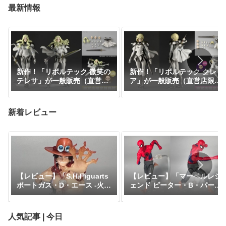
最新情報
新作！「リボルテック 微笑の
新作！「リボルテック クレ
テレサ」が一般販売（直営店
ア」が一般販売（直営店限定
限定特典あり）で予約開始！
特典あり）で予約開始！
『CLAYMORE』｜定価9,900
『CLAYMORE』｜定価9,900
円｜発売日2026年11月予定
円｜発売日2026年11月予定
新着レビュー
【レビュー】「マーベルレジ
【レビュー】「S.H.Figuarts
ェンド ピーター・B・パーカ
ポートガス・D・エース -火
ー」『スパイダーマン：アク
拳-」『ワンピース』
ロス・ザ・スパイダーバー
ス』
人気記事 | 今日