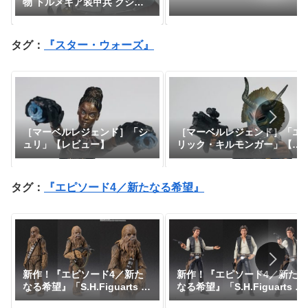
物 トルメキア装甲兵 クシャ
ナ親衛隊Ver.『風の谷のナウ
シカ』
タグ：
『スター・ウォーズ』
［マーベルレジェンド］「シ
［マーベルレジェンド］「エ
ュリ」【レビュー】
リック・キルモンガー」【レ
ビュー】
タグ：
『エピソード4／新たなる希望』
新作！『エピソード4／新た
新作！『エピソード4／新た
なる希望』「S.H.Figuarts チ
なる希望』「S.H.Figuarts ハ
ューバッカ -Classic Ver.-
ン・ソロ -Classic Ver.-