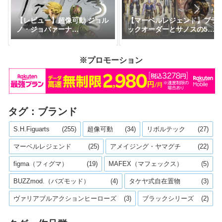
【レビュー】超像可動 ジョル
【マーベルレジェンド】ブラ
ノ・ジョバァーナ
ックオーダーとサノスの5パ
Ver.BLACK（限定特典付き）
ックセットが米Amazon限定
『ジョジョの奇妙な冒険』
で予約開始！
※プロモーション
タグ：ブランド
S.H.Figuarts
(255)
超像可動
(34)
リボルテック
(27)
マーベルレジェンド
(25)
アメイジング・ヤマグチ
(22)
figma（フィグマ）
(19)
MAFEX（マフェックス）
(5)
BUZZmod.（バズモッド）
(4)
タケヤ式自在置物
(3)
ヴァリアブルアクションヒーローズ
(3)
ブラックシリーズ
(2)