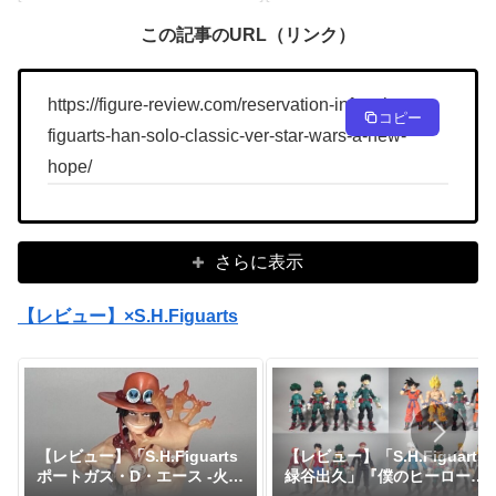
（STAR WARS: A New
（STAR WARS: A New
Hope）」が予約開始！
Hope）」が予約開始！
この記事のURL（リンク）
https://figure-review.com/reservation-info-s-h-
コピー
figuarts-han-solo-classic-ver-star-wars-a-new-
hope/
さらに表示
【レビュー】×S.H.Figuarts
【レビュー】「S.H.Figuarts
【レビュー】「S.H.Figuarts
緑谷出久」『僕のヒーローア
ポートガス・D・エース -火