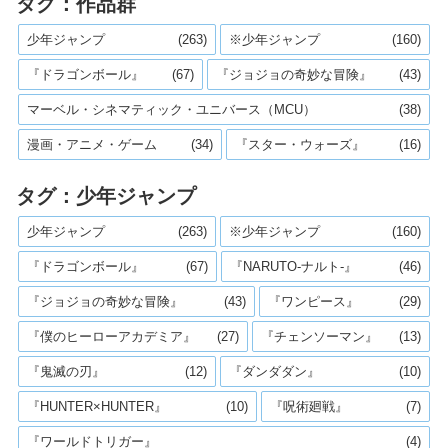
タグ：作品群
少年ジャンプ
(263)
※少年ジャンプ
(160)
『ドラゴンボール』
(67)
『ジョジョの奇妙な冒険』
(43)
マーベル・シネマティック・ユニバース（MCU）
(38)
漫画・アニメ・ゲーム
(34)
『スター・ウォーズ』
(16)
タグ：少年ジャンプ
少年ジャンプ
(263)
※少年ジャンプ
(160)
『ドラゴンボール』
(67)
『NARUTO-ナルト-』
(46)
『ジョジョの奇妙な冒険』
(43)
『ワンピース』
(29)
『僕のヒーローアカデミア』
(27)
『チェンソーマン』
(13)
『鬼滅の刃』
(12)
『ダンダダン』
(10)
『HUNTER×HUNTER』
(10)
『呪術廻戦』
(7)
『ワールドトリガー』
(4)