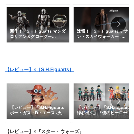
新作！「S.H.Figuarts マンダ
速報！「S.H.Figuarts アナキ
ロリアン＆グローグー
ン・スカイウォーカー -
（STAR WARS: The
Classic Ver.- （STAR WARS:
Mandalorian and
Revenge of the Sith）」が
Grogu）」が一般販売で予約
魂ネイション2025にて参考展
開始！『スター・ウォーズ』
示中！『スター・ウォーズ』
｜定価15,950円｜発売日2026
年5月予定
【レビュー】×［S.H.Figuarts］
【レビュー】「S.H.Figuarts
【レビュー】「S.H.Figuarts
緑谷出久」『僕のヒーローア
ポートガス・D・エース -火
カデミア』
拳-」『ワンピース』
【レビュー】×『スター・ウォーズ』