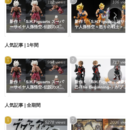
112 views
106 view
新作！「S.H.Figuarts スーパ
新作！「S.H.Figuarts 超サイ
ーサイヤ人孫悟空-伝説のスー
ヤ人孫悟空＜怒りの戦士＞」
パーサイヤ人--ゲンキダマツ
がプレミアムバンダイで登
リEdition-」がプレミアムバ
場！『ドラゴンボールZ』｜
ンダイにて抽選販売で登場！
定価8,800円｜発売日2026年7
人気記事 | 1年間
『ドラゴンボール』｜定価
月予定
8,800円｜発売日2026年10月
予定
964 views
713 view
新作！「S.H.Figuarts スーパ
新作！「S.H.Figuarts 爆豪勝
ーサイヤ人孫悟空-伝説のスー
己-The Beginning-」がプレ
パーサイヤ人--ゲンキダマツ
ミアムバンダイで予約開始！
リEdition-」がプレミアムバ
『僕のヒーローアカデミア』
ンダイにて抽選販売で登場！
｜定価11,000円｜発売日2026
人気記事 | 全期間
『ドラゴンボール』｜定価
年5月予定
8,800円｜発売日2026年10月
予定
5278 views
2036 view