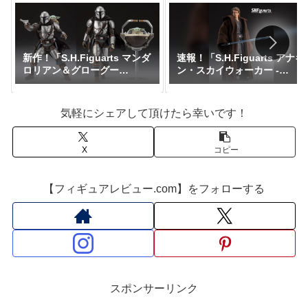
新作！「S.H.Figuarts マンダ
速報！「S.H.Figuarts アナキ
ロリアン＆グローグー
ン・スカイウォーカー -
（STAR WARS: The
Classic Ver.- （STAR WARS:
Mandalorian and
Revenge of the Sith）」が
Grogu）」が一般販売で予約
魂ネイション2025にて参考展
気軽にシェアして頂けたら幸いです！
開始！『スター・ウォーズ』
示中！『スター・ウォーズ』
｜定価15,950円｜発売日2026
年5月予定
X
コピー
【フィギュアレビュー.com】をフォローする
スポンサーリンク