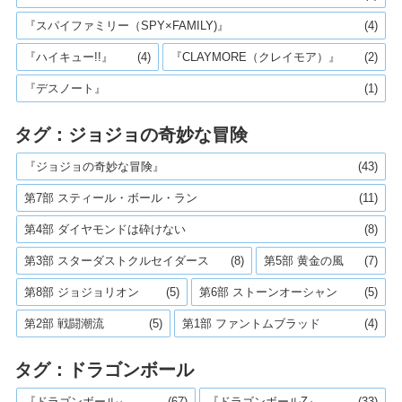
『スパイファミリー（SPY×FAMILY)』
(4)
『ハイキュー!!』
(4)
『CLAYMORE（クレイモア）』
(2)
『デスノート』
(1)
タグ：ジョジョの奇妙な冒険
『ジョジョの奇妙な冒険』
(43)
第7部 スティール・ボール・ラン
(11)
第4部 ダイヤモンドは砕けない
(8)
第3部 スターダストクルセイダース
(8)
第5部 黄金の風
(7)
第8部 ジョジョリオン
(5)
第6部 ストーンオーシャン
(5)
第2部 戦闘潮流
(5)
第1部 ファントムブラッド
(4)
タグ：ドラゴンボール
『ドラゴンボール』
(67)
『ドラゴンボールZ』
(33)