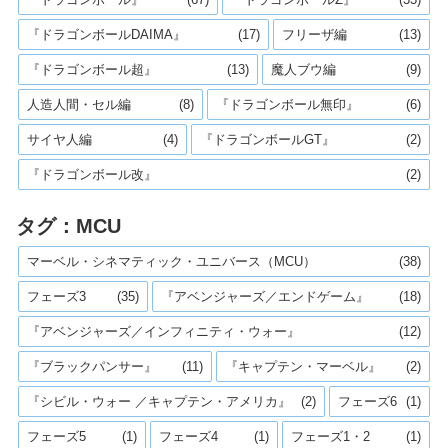
『ドラゴンボールDAIMA』
(17)
フリーザ編
(13)
『ドラゴンボール超』
(13)
魔人ブウ編
(9)
人造人間・セル編
(8)
『ドラゴンボール無印』
(6)
サイヤ人編
(4)
『ドラゴンボールGT』
(2)
『ドラゴンボール改』
(2)
タグ：MCU
マーベル・シネマティック・ユニバース（MCU）
(38)
フェーズ3
(35)
『アベンジャーズ／エンドゲーム』
(18)
『アベンジャーズ／インフィニティ・ウォー』
(12)
『ブラックパンサー』
(11)
『キャプテン・マーベル』
(2)
『シビル・ウォー ／キャプテン・アメリカ』
(2)
フェーズ6
(1)
フェーズ5
(1)
フェーズ4
(1)
フェーズ1・2
(1)