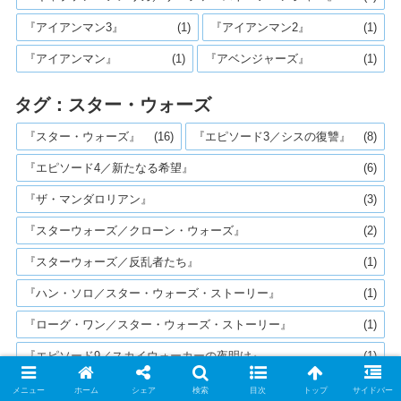
『アイアンマン3』
(1)
『アイアンマン2』
(1)
『アイアンマン』
(1)
『アベンジャーズ』
(1)
タグ：スター・ウォーズ
『スター・ウォーズ』
(16)
『エピソード3／シスの復讐』
(8)
『エピソード4／新たなる希望』
(6)
『ザ・マンダロリアン』
(3)
『スターウォーズ／クローン・ウォーズ』
(2)
『スターウォーズ／反乱者たち』
(1)
『ハン・ソロ／スター・ウォーズ・ストーリー』
(1)
『ローグ・ワン／スター・ウォーズ・ストーリー』
(1)
『エピソード9／スカイウォーカーの夜明け』
(1)
『エピソード8／最後のジェダイ』
(1)
メニュー
ホーム
シェア
検索
目次
トップ
サイドバー