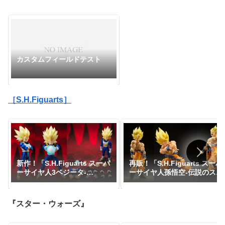
カスタムフィールドテスト
［S.H.Figuarts］
新作！「S.H.Figuarts スーパ
再販！「S.H.Figuarts スーパ
ーサイヤ人3ベジータ-
ーサイヤ人孫悟空-伝説のスー
DAIMA-」がプレミアムバン
パーサイヤ人-」が一般販売で
ダイで予約開始！『ドラゴン
予約開始｜定価7,150円、発
ボールDAIMA』｜定価8,800
売日2026年3月予定『ドラゴ
『スター・ウォーズ』
円｜発売日2027年1月予定
ンボールZ』