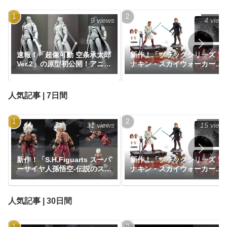
9 views
4 view
速報！「超像可動 空条承太郎
新作！「ブラックシリーズ ア
Ver.2」の原型初公開！アニメ
ナキン・スカイウォーカー＆
『ジョジョの奇妙な冒険 第3
オビ＝ワン・ケノービ プレミ
部 スターダストクルセイダー
アムコレクション」が
ス』
【Amazon.co.jp限定】で予
人気記事 | 7日間
約開始｜価格26,616円、発売
日2025年9月予定『エピソー
ド3／シスの復讐』
31 views
15 view
新作！「S.H.Figuarts スーパ
新作！「ブラックシリーズ ア
ーサイヤ人孫悟空-伝説のスー
ナキン・スカイウォーカー＆
パーサイヤ人--ゲンキダマツ
オビ＝ワン・ケノービ プレミ
リEdition-」がプレミアムバ
アムコレクション」が
ンダイにて抽選販売で登場！
【Amazon.co.jp限定】で予
人気記事 | 30日間
『ドラゴンボール』｜定価
約開始｜価格26,616円、発売
8,800円｜発売日2026年10月
日2025年9月予定『エピソー
予定
ド3／シスの復讐』