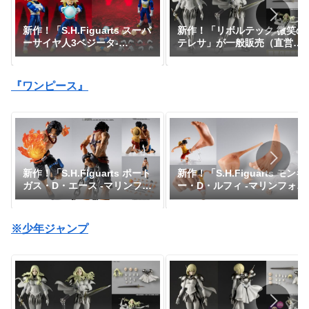
新作！「S.H.Figuarts スーパ
新作！「リボルテック 微笑の
ーサイヤ人3ベジータ-
テレサ」が一般販売（直営店
DAIMA-」がプレミアムバン
限定特典あり）で登場！
ダイで予約開始！『ドラゴン
『CLAYMORE』｜定価9,900
ボールDAIMA』｜定価8,800
円｜発売日2026年11月予定
『ワンピース』
円｜発売日2027年1月予定
新作！「S.H.Figuarts ポート
新作！「S.H.Figuarts モンキ
ガス・D・エース -マリンフォ
ー・D・ルフィ -マリンフォー
ード頂上決戦-」がプレミアム
ド頂上決戦- “ギア3” オプシ
バンダイで予約開始！『ワン
ョンパーツセット」が一般販
ピース』｜定価9,900円｜発
売で予約開始！『ワンピー
※少年ジャンプ
売日2026年10月予定
ス』｜定価6,050円｜発売日
2026年10月予定