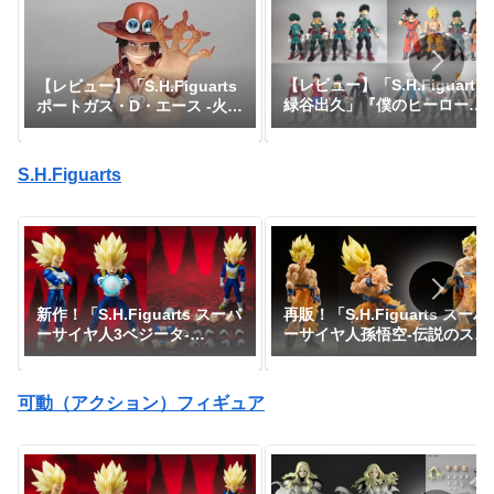
【レビュー】「S.H.Figuarts
【レビュー】「S.H.Figuarts
緑谷出久」『僕のヒーローア
ポートガス・D・エース -火
カデミア』
拳-」『ワンピース』
S.H.Figuarts
新作！「S.H.Figuarts スーパ
再販！「S.H.Figuarts スーパ
ーサイヤ人3ベジータ-
ーサイヤ人孫悟空-伝説のスー
DAIMA-」がプレミアムバン
パーサイヤ人-」が一般販売で
ダイで予約開始！『ドラゴン
予約開始｜定価7,150円、発
ボールDAIMA』｜定価8,800
売日2026年3月予定『ドラゴ
可動（アクション）フィギュア
円｜発売日2027年1月予定
ンボールZ』