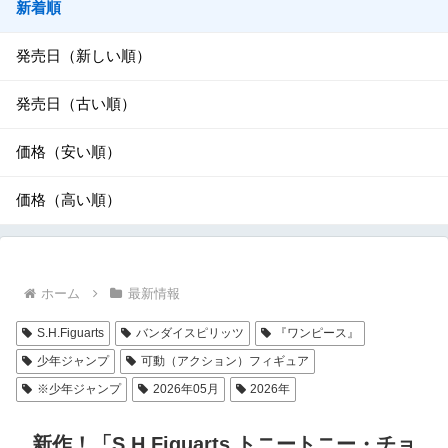
新着順
発売日（新しい順）
発売日（古い順）
価格（安い順）
価格（高い順）
ホーム
最新情報
S.H.Figuarts
バンダイスピリッツ
『ワンピース』
少年ジャンプ
可動（アクション）フィギュア
※少年ジャンプ
2026年05月
2026年
新作！「S.H.Figuarts トニートニー・チョ