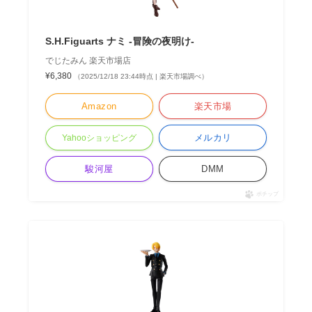
S.H.Figuarts ナミ -冒険の夜明け-
でじたみん 楽天市場店
¥6,380
（2025/12/18 23:44時点 | 楽天市場調べ）
Amazon
楽天市場
メルカリ
Yahooショッピング
駿河屋
DMM
ポチップ