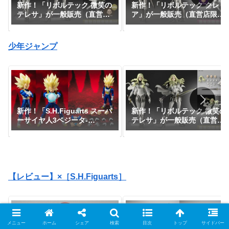
新作！「リボルテック 微笑の
新作！「リボルテック クレ
テレサ」が一般販売（直営店
ア」が一般販売（直営店限定
限定特典あり）で登場！
特典あり）で登場！
『CLAYMORE』｜定価9,900
『CLAYMORE』｜定価9,900
円｜発売日2026年11月予定
円｜発売日2026年11月予定
少年ジャンプ
新作！「S.H.Figuarts スーパ
新作！「リボルテック 微笑の
ーサイヤ人3ベジータ-
テレサ」が一般販売（直営店
DAIMA-」がプレミアムバン
限定特典あり）で登場！
ダイで予約開始！『ドラゴン
『CLAYMORE』｜定価9,900
ボールDAIMA』｜定価8,800
円｜発売日2026年11月予定
円｜発売日2027年1月予定
【レビュー】×［S.H.Figuarts］
メニュー
ホーム
シェア
検索
目次
トップ
サイドバー