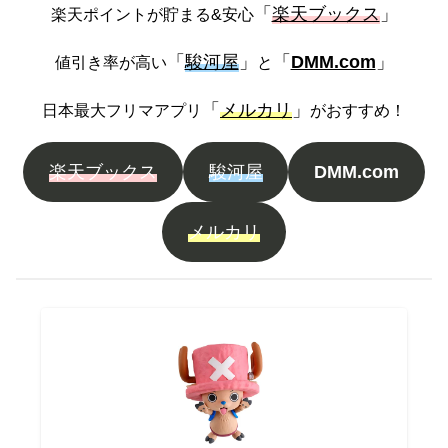
「
楽天ブックス
」
楽天ポイントが貯まる&安心
「
駿河屋
」
「
DMM.com
」
値引き率が高い
と
「
メルカリ
」
日本最大フリマアプリ
がおすすめ！
楽天ブックス
駿河屋
DMM.com
メルカリ