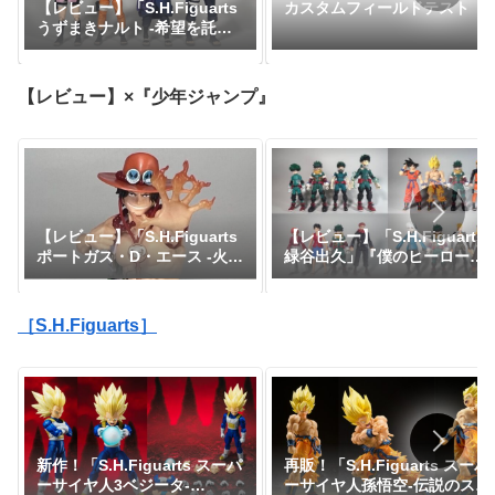
【レビュー】「S.H.Figuarts
カスタムフィールドテスト
うずまきナルト -希望を託さ
れた九尾の人柱力-」
【レビュー】×『少年ジャンプ』
【レビュー】「S.H.Figuarts
【レビュー】「S.H.Figuarts
緑谷出久」『僕のヒーローア
ポートガス・D・エース -火
カデミア』
拳-」『ワンピース』
［S.H.Figuarts］
新作！「S.H.Figuarts スーパ
再販！「S.H.Figuarts スーパ
ーサイヤ人3ベジータ-
ーサイヤ人孫悟空-伝説のスー