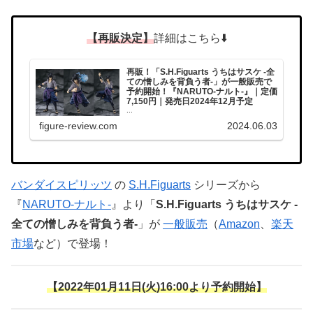
【再販決定】
詳細はこちら⬇️
再販！「S.H.Figuarts うちはサスケ -全
ての憎しみを背負う者-」が一般販売で
予約開始！『NARUTO-ナルト-』｜定価
7,150円｜発売日2024年12月予定
...
figure-review.com
2024.06.03
バンダイスピリッツ
の
S.H.Figuarts
シリーズから
『
NARUTO-ナルト-
』より「
S.H.Figuarts うちはサスケ -
全ての憎しみを背負う者-
」が
一般販売
（
Amazon
、
楽天
市場
など）で登場！
【2022年01月11日(火)16:00より予約開始】