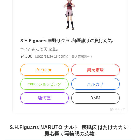
S.H.Figuarts 春野サクラ -師匠譲りの負けん気-
でじたみん 楽天市場店
¥4,600
（2025/12/20 19:50時点 | 楽天市場調べ）
Amazon
楽天市場
メルカリ
Yahooショッピング
駿河屋
DMM
ポチップ
S.H.Figuarts NARUTO-ナルト- 疾風伝 はたけカカシ -
勇名轟く写輪眼の英雄-