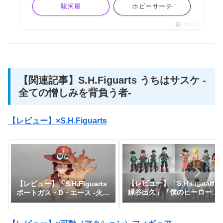
駿河屋
ホビーサーチ
ポチップ
【関連記事】S.H.Figuarts うちはサスケ -
全ての憎しみを背負う者-
【レビュー】×S.H.Figuarts
【レビュー】「S.H.Figuarts
【レビュー】「S.H.Figuarts
緑谷出久」『僕のヒーローア
ポートガス・D・エース -火
カデミア』
拳-」『ワンピース』