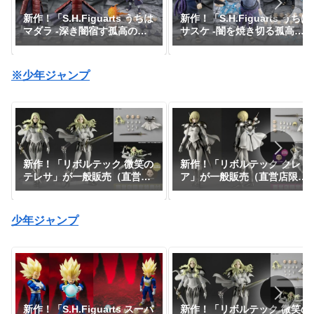
新作！「S.H.Figuarts うちは
新作！「S.H.Figuarts うちは
マダラ -深き闇宿す孤高の伝
サスケ -闇を焼き切る孤高の
説-」が一般販売で予約開始！
忍-」が一般販売で予約開始！
『NARUTO-ナルト-』｜定価
『NARUTO-ナルト-』｜定価
11,000円｜発売日2026年7月
8,800円｜発売日2026年6月予
※少年ジャンプ
予定
定
新作！「リボルテック 微笑の
新作！「リボルテック クレ
テレサ」が一般販売（直営店
ア」が一般販売（直営店限定
限定特典あり）で登場！
特典あり）で登場！
『CLAYMORE』｜定価9,900
『CLAYMORE』｜定価9,900
円｜発売日2026年11月予定
円｜発売日2026年11月予定
少年ジャンプ
新作！「S.H.Figuarts スーパ
新作！「リボルテック 微笑の