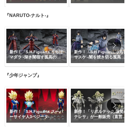
DAIMA-」がプレミアムバン
パーサイヤ人-」が一般販売で
ダイで予約開始！『ドラゴン
予約開始｜定価7,150円、発
ボールDAIMA』｜定価8,800
売日2026年3月予定『ドラゴ
『NARUTO-ナルト-』
円｜発売日2027年1月予定
ンボールZ』
新作！「S.H.Figuarts うちは
新作！「S.H.Figuarts うちは
マダラ -深き闇宿す孤高の伝
サスケ -闇を焼き切る孤高の
説-」が一般販売で予約開始！
忍-」が一般販売で予約開始！
『NARUTO-ナルト-』｜定価
『NARUTO-ナルト-』｜定価
11,000円｜発売日2026年7月
8,800円｜発売日2026年6月予
『少年ジャンプ』
予定
定
新作！「S.H.Figuarts スーパ
新作！「リボルテック 微笑の
ーサイヤ人3ベジータ-
テレサ」が一般販売（直営店
DAIMA-」がプレミアムバン
限定特典あり）で登場！
ダイで予約開始！『ドラゴン
『CLAYMORE』｜定価9,900