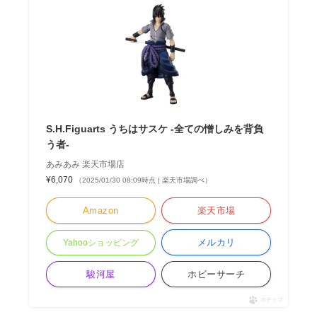
S.H.Figuarts うちはサスケ -全ての憎しみを背負
う者-
あみあみ 楽天市場店
¥6,070
（2025/01/30 08:09時点 | 楽天市場調べ）
Amazon
楽天市場
メルカリ
Yahooショッピング
駿河屋
ホビーサーチ
ポチップ