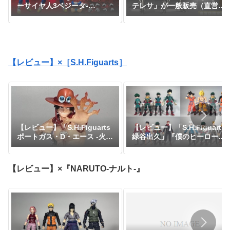
ーサイヤ人3ベジータ-
テレサ」が一般販売（直営店
DAIMA-」がプレミアムバン
限定特典あり）で登場！
ダイで予約開始！『ドラゴン
『CLAYMORE』｜定価9,900
ボールDAIMA』｜定価8,800
円｜発売日2026年11月予定
円｜発売日2027年1月予定
【レビュー】×［S.H.Figuarts］
【レビュー】「S.H.Figuarts
【レビュー】「S.H.Figuarts
緑谷出久」『僕のヒーローア
ポートガス・D・エース -火
カデミア』
拳-」『ワンピース』
【レビュー】×『NARUTO-ナルト-』