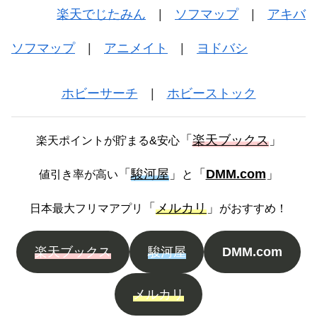
楽天でじたみん
|
ソフマップ
|
アキバ
ソフマップ
|
アニメイト
|
ヨドバシ
ホビーサーチ
|
ホビーストック
「
楽天ブックス
」
楽天ポイントが貯まる&安心
「
駿河屋
」
「
DMM.com
」
値引き率が高い
と
「
メルカリ
」
日本最大フリマアプリ
がおすすめ！
楽天ブックス
駿河屋
DMM.com
メルカリ