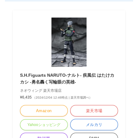
S.H.Figuarts NARUTO-ナルト- 疾風伝 はたけカ
カシ -勇名轟く写輪眼の英雄-
ネオウィング 楽天市場店
¥6,435
（2024/12/04 12:46時点 | 楽天市場調べ）
Amazon
楽天市場
メルカリ
Yahooショッピング