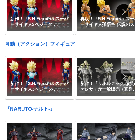
新作！「S.H.Figuarts スーパ
再販！「S.H.Figuarts スーパ
ーサイヤ人3ベジータ-
ーサイヤ人孫悟空-伝説のスー
DAIMA-」がプレミアムバン
パーサイヤ人-」が一般販売で
ダイで予約開始！『ドラゴン
予約開始｜定価7,150円、発
ボールDAIMA』｜定価8,800
売日2026年3月予定『ドラゴ
可動（アクション）フィギュア
円｜発売日2027年1月予定
ンボールZ』
新作！「S.H.Figuarts スーパ
新作！「リボルテック 微笑の
ーサイヤ人3ベジータ-
テレサ」が一般販売（直営店
DAIMA-」がプレミアムバン
限定特典あり）で登場！
ダイで予約開始！『ドラゴン
『CLAYMORE』｜定価9,900
ボールDAIMA』｜定価8,800
円｜発売日2026年11月予定
『NARUTO-ナルト-』
円｜発売日2027年1月予定