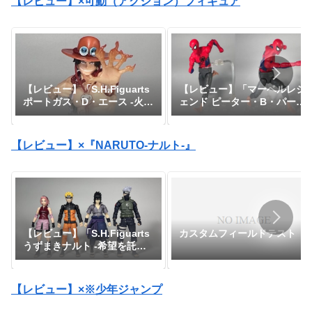
【レビュー】×可動（アクション）フィギュア
【レビュー】「マーベルレジ
【レビュー】「S.H.Figuarts
ェンド ピーター・B・パーカ
ポートガス・D・エース -火
ー」『スパイダーマン：アク
拳-」『ワンピース』
ロス・ザ・スパイダーバー
ス』
【レビュー】×『NARUTO-ナルト-』
【レビュー】「S.H.Figuarts
カスタムフィールドテスト
うずまきナルト -希望を託さ
れた九尾の人柱力-」
【レビュー】×※少年ジャンプ